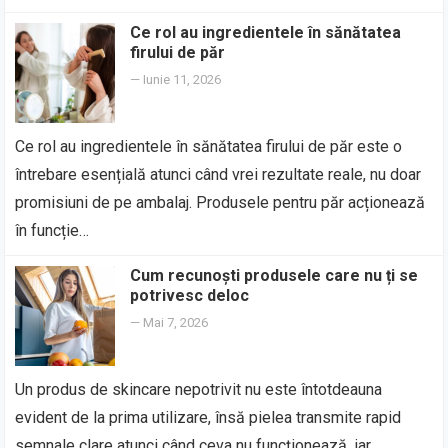
Ce rol au ingredientele în sănătatea
firului de păr
—
Iunie 11, 2026
Ce rol au ingredientele în sănătatea firului de păr este o
întrebare esențială atunci când vrei rezultate reale, nu doar
promisiuni de pe ambalaj. Produsele pentru păr acționează
în funcție…
Cum recunoști produsele care nu ți se
potrivesc deloc
—
Mai 7, 2026
Un produs de skincare nepotrivit nu este întotdeauna
evident de la prima utilizare, însă pielea transmite rapid
semnale clare atunci când ceva nu funcționează, iar