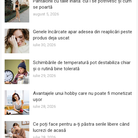
Pantalonii cu talie înaltă: cui i se potrivesc și cum
se poartă
august 5, 2026
Genele încărcate apar adesea din reaplicări peste
produs deja uscat
iulie 30, 2026
Schimbările de temperatură pot destabiliza chiar
și o rutină bine tolerată
iulie 29, 2026
Avantajele unui hobby care nu poate fi monetizat
ușor
iulie 28, 2026
Ce poți face pentru a-ți păstra serile libere când
lucrezi de acasă
iulie 28, 2026