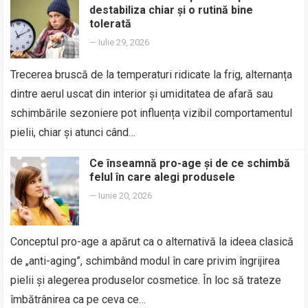
destabiliza chiar și o rutină bine
tolerată
—
Iulie 29, 2026
Trecerea bruscă de la temperaturi ridicate la frig, alternanța
dintre aerul uscat din interior și umiditatea de afară sau
schimbările sezoniere pot influența vizibil comportamentul
pielii, chiar și atunci când…
Ce înseamnă pro-age și de ce schimbă
felul în care alegi produsele
—
Iunie 20, 2026
Conceptul pro-age a apărut ca o alternativă la ideea clasică
de „anti-aging”, schimbând modul în care privim îngrijirea
pielii și alegerea produselor cosmetice. În loc să trateze
îmbătrânirea ca pe ceva ce…