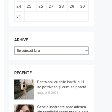
24
25
26
27
28
29
30
31
ARHIVE
Arhive
RECENTE
Pantalonii cu talie înaltă: cui i
se potrivesc și cum se poartă
august 5, 2026
Genele încărcate apar adesea