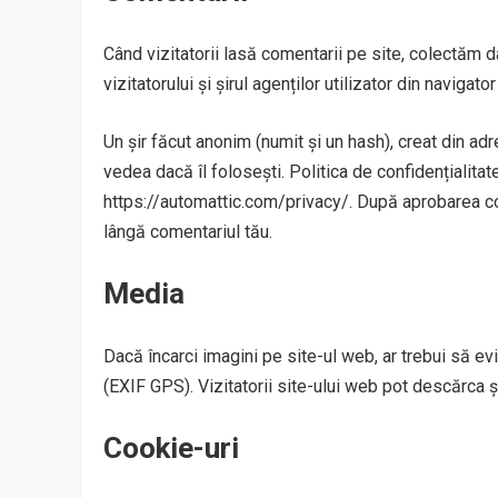
Când vizitatorii lasă comentarii pe site, colectăm d
vizitatorului și șirul agenților utilizator din navigat
Un șir făcut anonim (numit și un hash), creat din adr
vedea dacă îl folosești. Politica de confidențialitate
https://automattic.com/privacy/. După aprobarea come
lângă comentariul tău.
Media
Dacă încarci imagini pe site-ul web, ar trebui să evi
(EXIF GPS). Vizitatorii site-ului web pot descărca ș
Cookie-uri