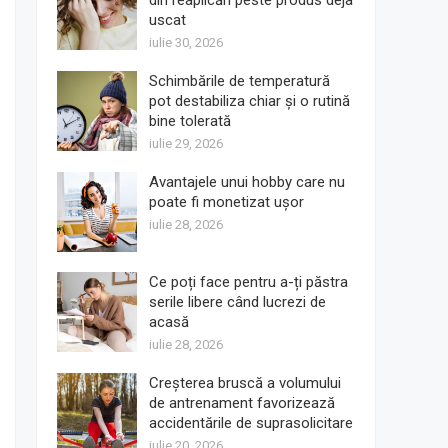
din reaplicări peste produs deja
uscat
iulie 30, 2026
Schimbările de temperatură
pot destabiliza chiar și o rutină
bine tolerată
iulie 29, 2026
Avantajele unui hobby care nu
poate fi monetizat ușor
iulie 28, 2026
Ce poți face pentru a-ți păstra
serile libere când lucrezi de
acasă
iulie 28, 2026
Creșterea bruscă a volumului
de antrenament favorizează
accidentările de suprasolicitare
iulie 20, 2026