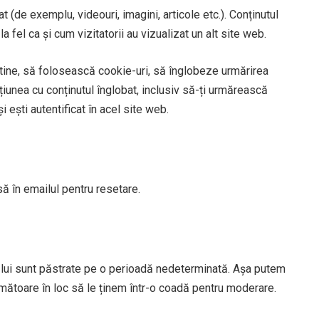
t (de exemplu, videouri, imagini, articole etc.). Conținutul
 fel ca și cum vizitatorii au vizualizat un alt site web.
tine, să folosească cookie-uri, să înglobeze urmărirea
cțiunea cu conținutul înglobat, inclusiv să-ți urmărească
i ești autentificat în acel site web.
să în emailul pentru resetare.
 lui sunt păstrate pe o perioadă nedeterminată. Așa putem
mătoare în loc să le ținem într-o coadă pentru moderare.