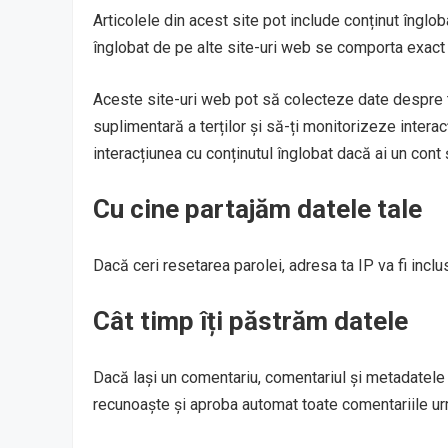
Articolele din acest site pot include conținut îngloba
înglobat de pe alte site-uri web se comporta exact la
Aceste site-uri web pot să colecteze date despre 
suplimentară a terților și să-ți monitorizeze intera
interacțiunea cu conținutul înglobat dacă ai un cont ș
Cu cine partajăm datele tale
Dacă ceri resetarea parolei, adresa ta IP va fi inclu
Cât timp îți păstrăm datele
Dacă lași un comentariu, comentariul și metadatele
recunoaște și aproba automat toate comentariile ur