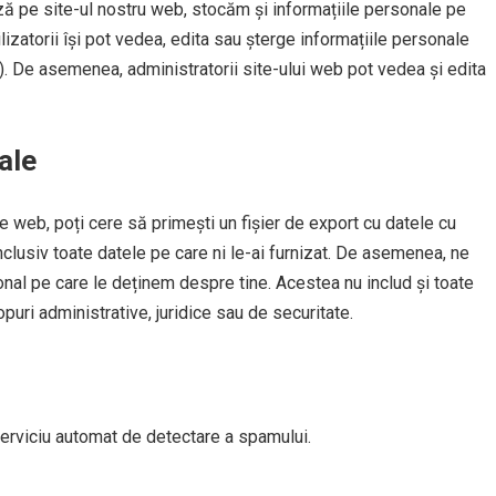
ază pe site-ul nostru web, stocăm și informațiile personale pe
utilizatorii își pot vedea, edita sau șterge informațiile personale
r). De asemenea, administratorii site-ului web pot vedea și edita
ale
e web, poți cere să primești un fișier de export cu datele cu
nclusiv toate datele pe care ni le-ai furnizat. De asemenea, ne
nal pe care le deținem despre tine. Acestea nu includ și toate
uri administrative, juridice sau de securitate.
n serviciu automat de detectare a spamului.