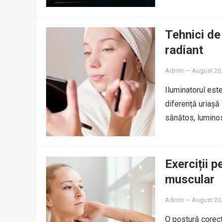
Tehnici de
radiant
Admin
—
August 26
Iluminatorul est
diferență uriașă 
sănătos, luminos
Exerciții p
muscular
Admin
—
August 20
O postură corect