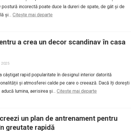
O postură incorectă poate duce la dureri de spate, de gât și de
lă și…
Citește mai departe
pentru a crea un decor scandinav în casa
, 2025
a câștigat rapid popularitate în designul interior datorită
ționalității și atmosferei calde pe care o creează. Dacă îți dorești
 aducă lumina, aerisirea și…
Citește mai departe
 creezi un plan de antrenament pentru
în greutate rapidă