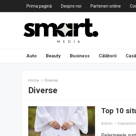
Prima pagină
Despre noi
Parteneri online
Co
Auto
Beauty
Business
Călătorii
Casă
Home
Diverse
Diverse
Top 10 situ
Admin
—
Septembri
Pelerinajele sunt