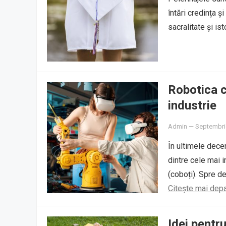
întări credința ș
sacralitate și is
Robotica co
industrie
Admin
—
Septembri
În ultimele decen
dintre cele mai 
(coboți). Spre de
Citește mai dep
Idei pentr