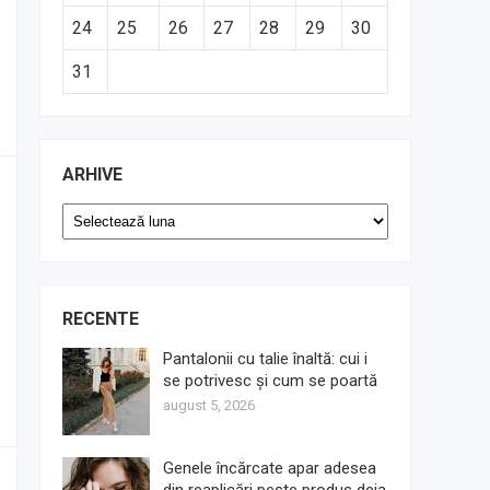
24
25
26
27
28
29
30
31
ARHIVE
Arhive
RECENTE
Pantalonii cu talie înaltă: cui i
se potrivesc și cum se poartă
august 5, 2026
Genele încărcate apar adesea