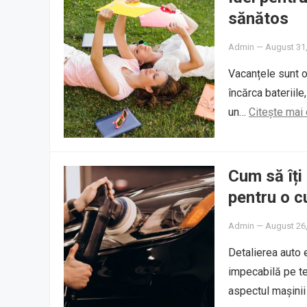
sănătos
Admin
—
August 31
Vacanțele sunt o
încărca bateriile
un…
Citește mai
Cum să îți
pentru o c
Admin
—
August 26
Detalierea auto 
impecabilă pe te
aspectul mașinii 