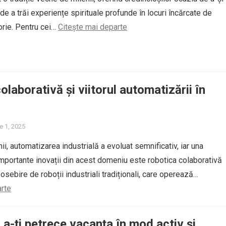
i de a trăi experiențe spirituale profunde în locuri încărcate de
torie. Pentru cei…
Citește mai departe
laborativă și viitorul automatizării în
e 1, 2025
ii, automatizarea industrială a evoluat semnificativ, iar una
importante inovații din acest domeniu este robotica colaborativă
osebire de roboții industriali tradiționali, care operează…
arte
u a-ți petrece vacanța în mod activ și