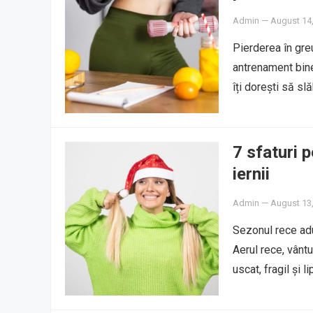
Admin
—
August 14
Pierderea în greu
antrenament bine
îți dorești să sl
7 sfaturi 
iernii
Admin
—
August 13
Sezonul rece adu
Aerul rece, vântu
uscat, fragil și l