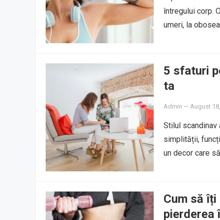
întregului corp. 
umeri, la obosea
5 sfaturi 
ta
Admin
—
August 18
Stilul scandinav 
simplității, func
un decor care să
Cum să îți
pierderea 