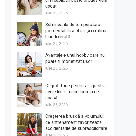
din reaplicări peste produs deja
uscat
iulie 30, 2026
Schimbările de temperatură
pot destabiliza chiar și o rutină
bine tolerată
iulie 29, 2026
Avantajele unui hobby care nu
poate fi monetizat ușor
iulie 28, 2026
Ce poți face pentru a-ți păstra
serile libere când lucrezi de
acasă
iulie 28, 2026
Creșterea bruscă a volumului
de antrenament favorizează
accidentările de suprasolicitare
iulie 20, 2026