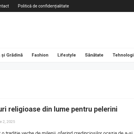
ntact
Politică de confidențialitate
 și Grădină
Fashion
Lifestyle
Sănătate
Tehnologi
ri religioase din lume pentru pelerini
e 2, 2025
 o tradiție veche de milenii, oferind credincioșilor ocazia de a-și