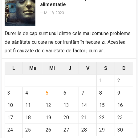
alimentație
—
Mai 8, 2023
Durerile de cap sunt unul dintre cele mai comune probleme
de sănătate cu care ne confruntăm în fiecare zi. Acestea
pot fi cauzate de o varietate de factori, cum ar…
L
Ma
Mi
J
V
S
D
1
2
3
4
5
6
7
8
9
10
11
12
13
14
15
16
17
18
19
20
21
22
23
24
25
26
27
28
29
30