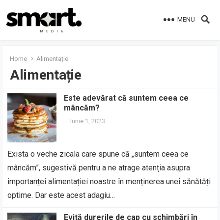
MENU
Home
Alimentație
Alimentație
Este adevărat că suntem ceea ce
mâncăm?
—
Iunie 1, 2023
Exista o veche zicala care spune că „suntem ceea ce
mâncăm”, sugestivă pentru a ne atrage atenția asupra
importanței alimentației noastre în menținerea unei sănătăți
optime. Dar este acest adagiu…
Evită durerile de cap cu schimbări în