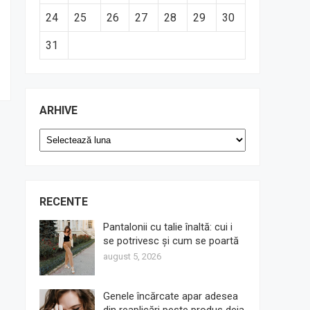
24
25
26
27
28
29
30
31
ARHIVE
Arhive
RECENTE
Pantalonii cu talie înaltă: cui i
se potrivesc și cum se poartă
august 5, 2026
Genele încărcate apar adesea