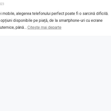
2023
i mobile, alegerea telefonului perfect poate fi o sarcină dificilă.
 opțiuni disponibile pe piață, de la smartphone-uri cu ecrane
puternice, până…
Citește mai departe