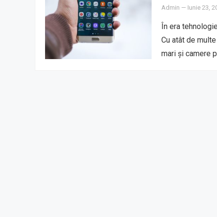
Admin
—
Iunie 23, 
În era tehnologie
Cu atât de multe
mari și camere 