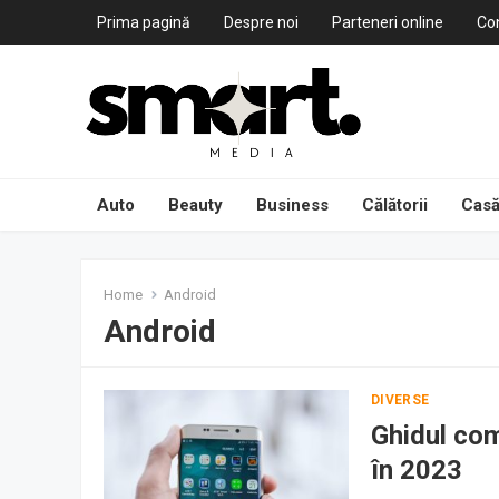
Prima pagină
Despre noi
Parteneri online
Co
Auto
Beauty
Business
Călătorii
Casă
Home
Android
Android
DIVERSE
Ghidul com
în 2023