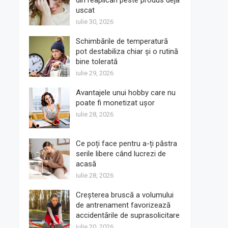
din reaplicări peste produs deja
uscat
iulie 30, 2026
Schimbările de temperatură
pot destabiliza chiar și o rutină
bine tolerată
iulie 29, 2026
Avantajele unui hobby care nu
poate fi monetizat ușor
iulie 28, 2026
Ce poți face pentru a-ți păstra
serile libere când lucrezi de
acasă
iulie 28, 2026
Creșterea bruscă a volumului
de antrenament favorizează
accidentările de suprasolicitare
iulie 20, 2026