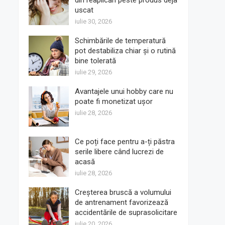
din reaplicări peste produs deja
uscat
iulie 30, 2026
Schimbările de temperatură
pot destabiliza chiar și o rutină
bine tolerată
iulie 29, 2026
Avantajele unui hobby care nu
poate fi monetizat ușor
iulie 28, 2026
Ce poți face pentru a-ți păstra
serile libere când lucrezi de
acasă
iulie 28, 2026
Creșterea bruscă a volumului
de antrenament favorizează
accidentările de suprasolicitare
iulie 20, 2026