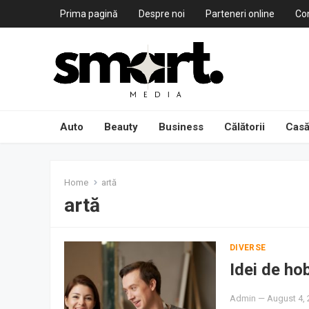
Prima pagină
Despre noi
Parteneri online
Co
Auto
Beauty
Business
Călătorii
Casă
Home
artă
artă
DIVERSE
Idei de ho
Admin
—
August 4,