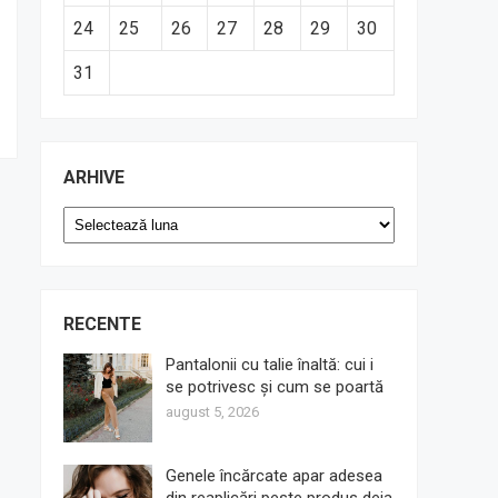
24
25
26
27
28
29
30
31
ARHIVE
Arhive
RECENTE
Pantalonii cu talie înaltă: cui i
se potrivesc și cum se poartă
august 5, 2026
Genele încărcate apar adesea