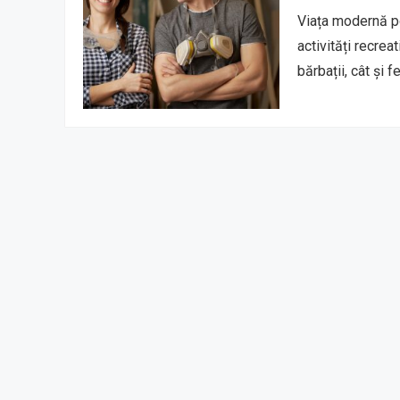
Viața modernă po
activități recrea
bărbații, cât și