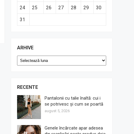
24
25
26
27
28
29
30
31
ARHIVE
Arhive
RECENTE
Pantalonii cu talie înaltă: cui i
se potrivesc și cum se poartă
august 5, 2026
Genele încărcate apar adesea