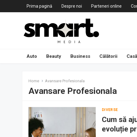
Prima pagină
Despre noi
Parteneri online
Co
Auto
Beauty
Business
Călătorii
Casă
Home
Avansare Profesionala
Avansare Profesionala
DIVERSE
Cum să aju
evoluție p