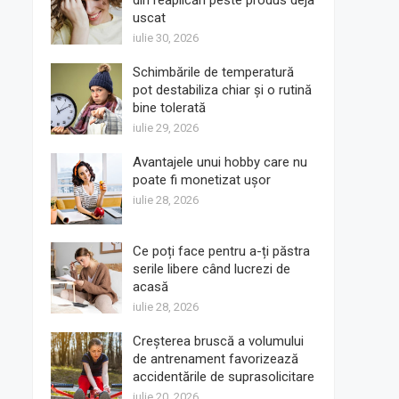
din reaplicări peste produs deja
uscat
iulie 30, 2026
Schimbările de temperatură
pot destabiliza chiar și o rutină
bine tolerată
iulie 29, 2026
Avantajele unui hobby care nu
poate fi monetizat ușor
iulie 28, 2026
Ce poți face pentru a-ți păstra
serile libere când lucrezi de
acasă
iulie 28, 2026
Creșterea bruscă a volumului
de antrenament favorizează
accidentările de suprasolicitare
iulie 20, 2026