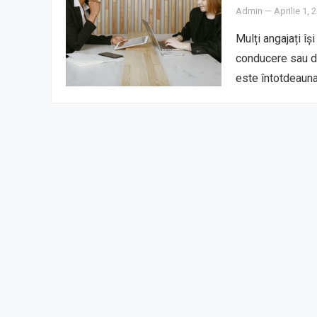
Admin
—
Aprilie 1, 
Mulți angajați îș
conducere sau de
este întotdeauna