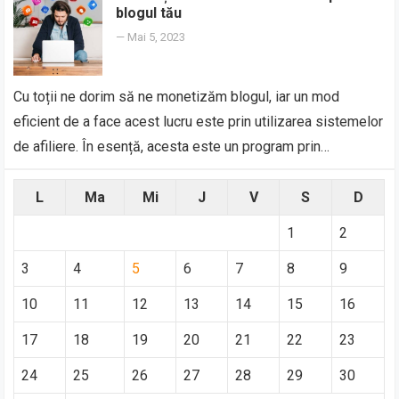
blogul tău
—
Mai 5, 2023
Cu toții ne dorim să ne monetizăm blogul, iar un mod
eficient de a face acest lucru este prin utilizarea sistemelor
de afiliere. În esență, acesta este un program prin…
L
Ma
Mi
J
V
S
D
1
2
3
4
5
6
7
8
9
10
11
12
13
14
15
16
17
18
19
20
21
22
23
24
25
26
27
28
29
30