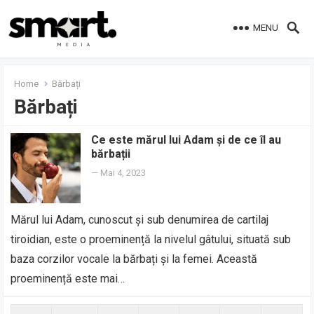
MENU
Home
Bărbați
Bărbați
Ce este mărul lui Adam și de ce îl au
bărbații
—
Mai 4, 2023
Mărul lui Adam, cunoscut și sub denumirea de cartilaj
tiroidian, este o proeminență la nivelul gâtului, situată sub
baza corzilor vocale la bărbați și la femei. Această
proeminență este mai…