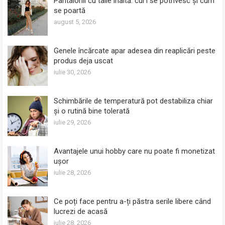
Pantalonii cu talie înaltă: cui i se potrivesc și cum
se poartă
august 5, 2026
Genele încărcate apar adesea din reaplicări peste
produs deja uscat
iulie 30, 2026
Schimbările de temperatură pot destabiliza chiar
și o rutină bine tolerată
iulie 29, 2026
Avantajele unui hobby care nu poate fi monetizat
ușor
iulie 28, 2026
Ce poți face pentru a-ți păstra serile libere când
lucrezi de acasă
iulie 28, 2026