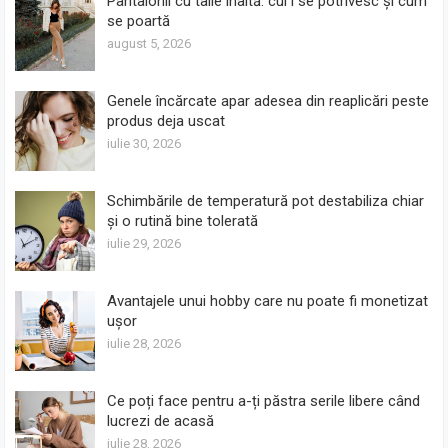
Pantalonii cu talie înaltă: cui i se potrivesc și cum
se poartă
august 5, 2026
Genele încărcate apar adesea din reaplicări peste
produs deja uscat
iulie 30, 2026
Schimbările de temperatură pot destabiliza chiar
și o rutină bine tolerată
iulie 29, 2026
Avantajele unui hobby care nu poate fi monetizat
ușor
iulie 28, 2026
Ce poți face pentru a-ți păstra serile libere când
lucrezi de acasă
iulie 28, 2026