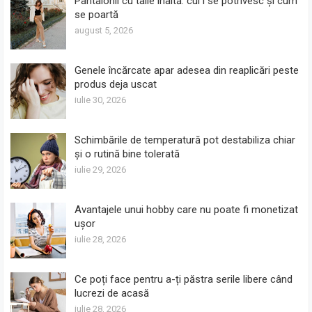
Pantalonii cu talie înaltă: cui i se potrivesc și cum
se poartă
august 5, 2026
Genele încărcate apar adesea din reaplicări peste
produs deja uscat
iulie 30, 2026
Schimbările de temperatură pot destabiliza chiar
și o rutină bine tolerată
iulie 29, 2026
Avantajele unui hobby care nu poate fi monetizat
ușor
iulie 28, 2026
Ce poți face pentru a-ți păstra serile libere când
lucrezi de acasă
iulie 28, 2026