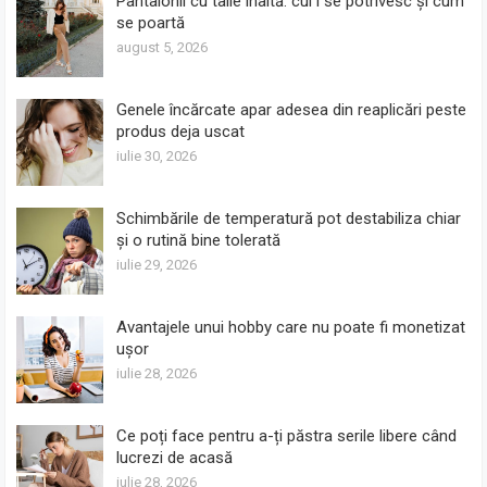
Pantalonii cu talie înaltă: cui i se potrivesc și cum
se poartă
august 5, 2026
Genele încărcate apar adesea din reaplicări peste
produs deja uscat
iulie 30, 2026
Schimbările de temperatură pot destabiliza chiar
și o rutină bine tolerată
iulie 29, 2026
Avantajele unui hobby care nu poate fi monetizat
ușor
iulie 28, 2026
Ce poți face pentru a-ți păstra serile libere când
lucrezi de acasă
iulie 28, 2026