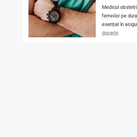
Medicul obstetri
femeilor pe durat
esențial în asig
departe