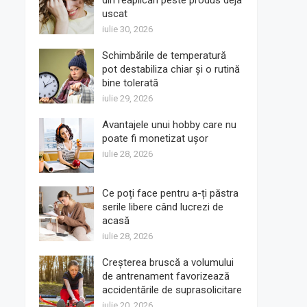
din reaplicări peste produs deja
uscat
iulie 30, 2026
Schimbările de temperatură
pot destabiliza chiar și o rutină
bine tolerată
iulie 29, 2026
Avantajele unui hobby care nu
poate fi monetizat ușor
iulie 28, 2026
Ce poți face pentru a-ți păstra
serile libere când lucrezi de
acasă
iulie 28, 2026
Creșterea bruscă a volumului
de antrenament favorizează
accidentările de suprasolicitare
iulie 20, 2026