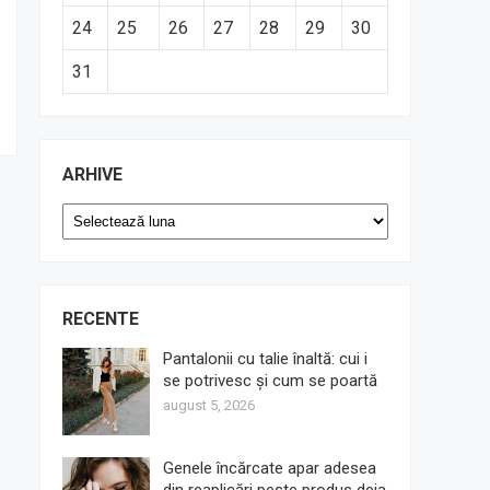
24
25
26
27
28
29
30
31
ARHIVE
Arhive
RECENTE
Pantalonii cu talie înaltă: cui i
se potrivesc și cum se poartă
august 5, 2026
Genele încărcate apar adesea