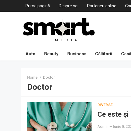
Prima pagină
Despre noi
Parteneri online
Co
Auto
Beauty
Business
Călătorii
Casă
Home
Doctor
Doctor
DIVERSE
Ce este și
Admin
—
Iunie 8, 20