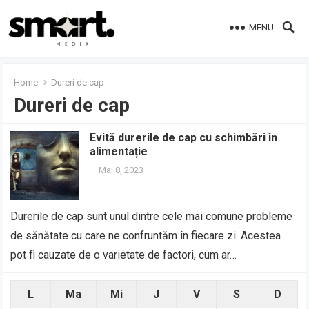
MENU
Home
Dureri de cap
Dureri de cap
Evită durerile de cap cu schimbări în
alimentație
—
Mai 8, 2023
Durerile de cap sunt unul dintre cele mai comune probleme
de sănătate cu care ne confruntăm în fiecare zi. Acestea
pot fi cauzate de o varietate de factori, cum ar…
L
Ma
Mi
J
V
S
D