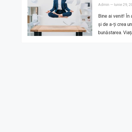
Admin
—
Iunie 29, 
Bine ai venit! În
și de a-ți crea u
bunăstarea. Via