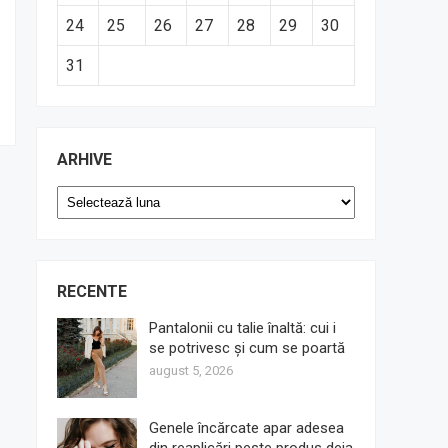
24
25
26
27
28
29
30
31
ARHIVE
Arhive
RECENTE
Pantalonii cu talie înaltă: cui i
se potrivesc și cum se poartă
august 5, 2026
Genele încărcate apar adesea