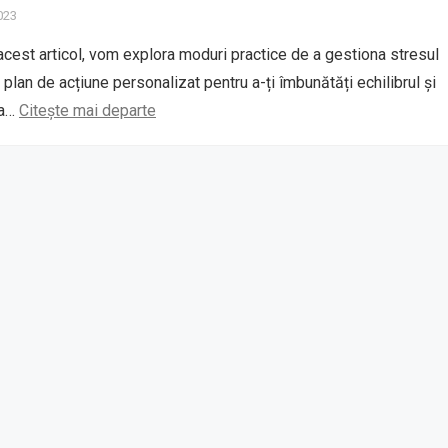
2023
 acest articol, vom explora moduri practice de a gestiona stresul
n plan de acțiune personalizat pentru a-ți îmbunătăți echilibrul și
ța…
Citește mai departe