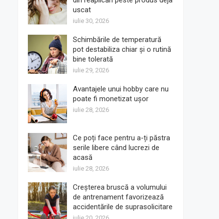
din reaplicări peste produs deja
uscat
iulie 30, 2026
Schimbările de temperatură
pot destabiliza chiar și o rutină
bine tolerată
iulie 29, 2026
Avantajele unui hobby care nu
poate fi monetizat ușor
iulie 28, 2026
Ce poți face pentru a-ți păstra
serile libere când lucrezi de
acasă
iulie 28, 2026
Creșterea bruscă a volumului
de antrenament favorizează
accidentările de suprasolicitare
iulie 20, 2026