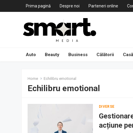
Prima pagină
Despre noi
Parteneri online
Co
Auto
Beauty
Business
Călătorii
Casă
Home
Echilibru emotional
Echilibru emotional
DIVERSE
Gestionare
acțiune pe