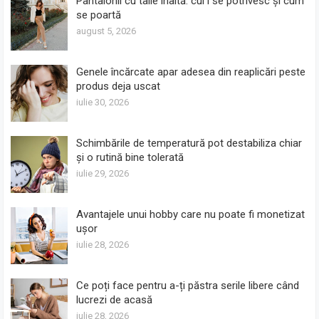
Pantalonii cu talie înaltă: cui i se potrivesc și cum
se poartă
august 5, 2026
Genele încărcate apar adesea din reaplicări peste
produs deja uscat
iulie 30, 2026
Schimbările de temperatură pot destabiliza chiar
și o rutină bine tolerată
iulie 29, 2026
Avantajele unui hobby care nu poate fi monetizat
ușor
iulie 28, 2026
Ce poți face pentru a-ți păstra serile libere când
lucrezi de acasă
iulie 28, 2026