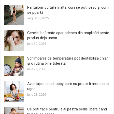
Pantalonii cu talie înaltă: cui i se potrivesc și cum
se poartă
august 5, 2026
Genele încărcate apar adesea din reaplicări peste
produs deja uscat
iulie 30, 2026
Schimbările de temperatură pot destabiliza chiar
și o rutină bine tolerată
iulie 29, 2026
Avantajele unui hobby care nu poate fi monetizat
ușor
iulie 28, 2026
Ce poți face pentru a-ți păstra serile libere când