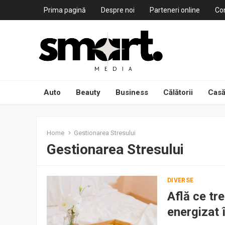
Prima pagină
Despre noi
Parteneri online
Co
Auto
Beauty
Business
Călătorii
Casă
Home
Gestionarea Stresului
Gestionarea Stresului
DIVERSE
Află ce tre
energizat 