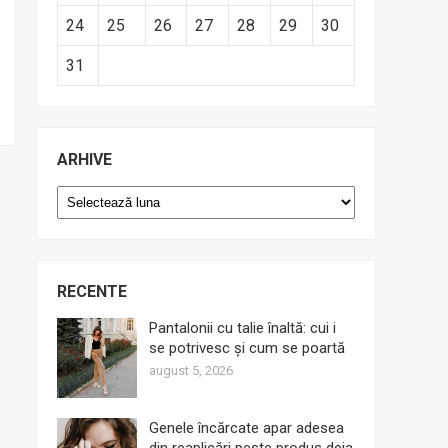
24
25
26
27
28
29
30
31
ARHIVE
Arhive
RECENTE
Pantalonii cu talie înaltă: cui i
se potrivesc și cum se poartă
august 5, 2026
Genele încărcate apar adesea