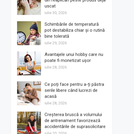
din reaplicări peste produs deja
uscat
iulie 30, 2026
Schimbările de temperatură
pot destabiliza chiar și o rutină
bine tolerată
iulie 29, 2026
Avantajele unui hobby care nu
poate fi monetizat ușor
iulie 28, 2026
Ce poți face pentru a-ți păstra
serile libere când lucrezi de
acasă
iulie 28, 2026
Creșterea bruscă a volumului
de antrenament favorizează
accidentările de suprasolicitare
iulie 20, 2026