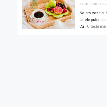
Admin
—
Martie 9, 
Ne-am trezit cu 
cafele puternice
Cu…
Citește mai