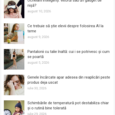
Ochelarii inteligenți: viitorul sau un gadget de
nișă?
august 10, 2026
Ce trebuie să știe elevii despre folosirea AI la
teme
august 9, 2026
Pantalonii cu talie înaltă: cui i se potrivesc și cum
se poartă
august 5, 2026
Genele încărcate apar adesea din reaplicări peste
produs deja uscat
iulie 30, 2026
Schimbările de temperatură pot destabiliza chiar
și o rutină bine tolerată
iulie 29, 2026