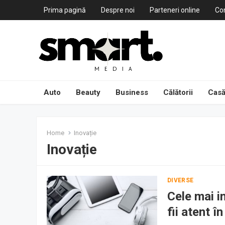
Prima pagină
Despre noi
Parteneri online
Co
Auto
Beauty
Business
Călătorii
Casă
Home
Inovație
Inovație
DIVERSE
Cele mai i
fii atent î