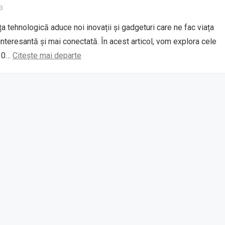
23
ața tehnologică aduce noi inovații și gadgeturi care ne fac viața
interesantă și mai conectată. În acest articol, vom explora cele
 10…
Citește mai departe