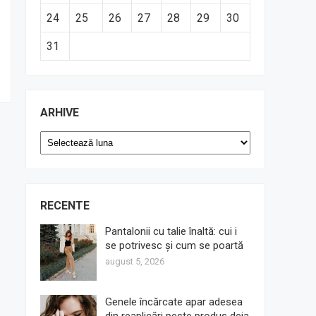
24
25
26
27
28
29
30
31
ARHIVE
Arhive
RECENTE
Pantalonii cu talie înaltă: cui i
se potrivesc și cum se poartă
august 5, 2026
Genele încărcate apar adesea