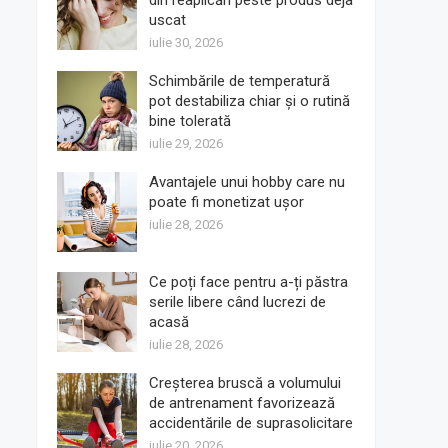
din reaplicări peste produs deja
uscat
iulie 30, 2026
Schimbările de temperatură
pot destabiliza chiar și o rutină
bine tolerată
iulie 29, 2026
Avantajele unui hobby care nu
poate fi monetizat ușor
iulie 28, 2026
Ce poți face pentru a-ți păstra
serile libere când lucrezi de
acasă
iulie 28, 2026
Creșterea bruscă a volumului
de antrenament favorizează
accidentările de suprasolicitare
iulie 20, 2026