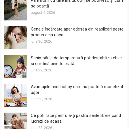
Pantalonii cu talie înaltă: cui i se potrivesc și cum
se poartă
august 5, 2026
Genele încărcate apar adesea din reaplicări peste
produs deja uscat
iulie 30, 2026
Schimbările de temperatură pot destabiliza chiar
și o rutină bine tolerată
iulie 29, 2026
Avantajele unui hobby care nu poate fi monetizat
ușor
iulie 28, 2026
Ce poți face pentru a-ți păstra serile libere când
lucrezi de acasă
iulie 28, 2026