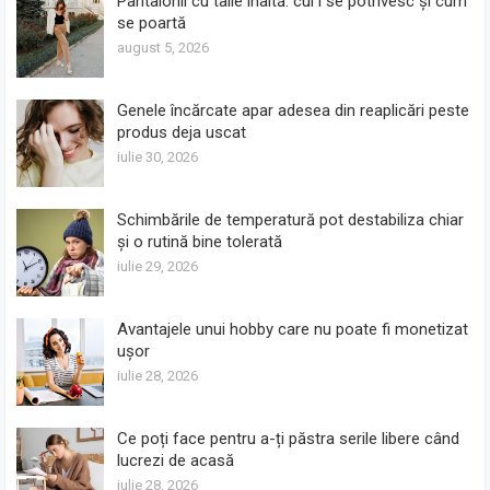
Pantalonii cu talie înaltă: cui i se potrivesc și cum
se poartă
august 5, 2026
Genele încărcate apar adesea din reaplicări peste
produs deja uscat
iulie 30, 2026
Schimbările de temperatură pot destabiliza chiar
și o rutină bine tolerată
iulie 29, 2026
Avantajele unui hobby care nu poate fi monetizat
ușor
iulie 28, 2026
Ce poți face pentru a-ți păstra serile libere când
lucrezi de acasă
iulie 28, 2026