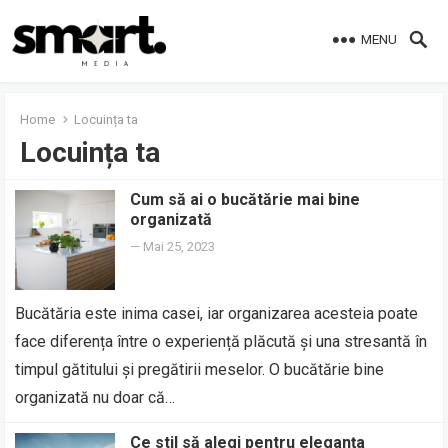
MENU
Home
Locuința ta
Locuința ta
Cum să ai o bucătărie mai bine
organizată
—
Mai 25, 2023
Bucătăria este inima casei, iar organizarea acesteia poate
face diferența între o experiență plăcută și una stresantă în
timpul gătitului și pregătirii meselor. O bucătărie bine
organizată nu doar că…
Ce stil să alegi pentru eleganța