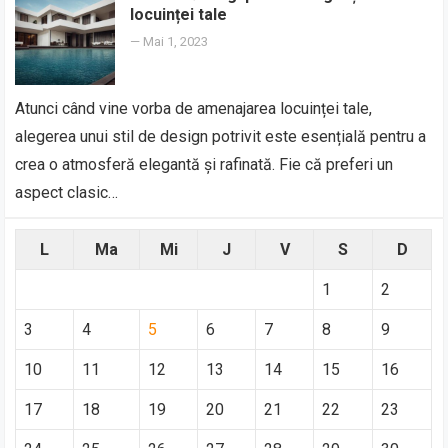
locuinței tale
—
Mai 1, 2023
Atunci când vine vorba de amenajarea locuinței tale,
alegerea unui stil de design potrivit este esențială pentru a
crea o atmosferă elegantă și rafinată. Fie că preferi un
aspect clasic…
L
Ma
Mi
J
V
S
D
1
2
3
4
5
6
7
8
9
10
11
12
13
14
15
16
17
18
19
20
21
22
23