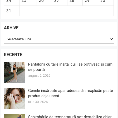
24
25
26
27
28
29
30
31
ARHIVE
Arhive
RECENTE
Pantalonii cu talie înaltă: cui i se potrivesc și cum
se poartă
august 5, 2026
Genele încărcate apar adesea din reaplicări peste
produs deja uscat
iulie 30, 2026
Schimbările de temperatură pot destabiliza chiar