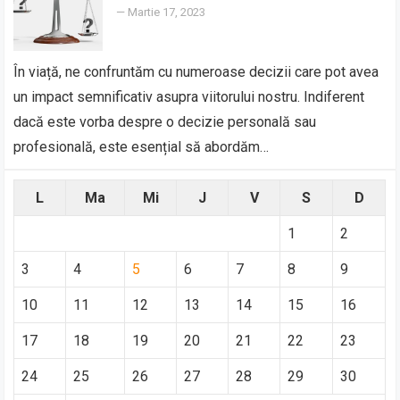
—
Martie 17, 2023
În viață, ne confruntăm cu numeroase decizii care pot avea
un impact semnificativ asupra viitorului nostru. Indiferent
dacă este vorba despre o decizie personală sau
profesională, este esențial să abordăm…
L
Ma
Mi
J
V
S
D
1
2
3
4
5
6
7
8
9
10
11
12
13
14
15
16
17
18
19
20
21
22
23
24
25
26
27
28
29
30