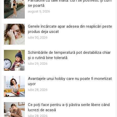
Pantalonii cu talie înaltă: cui i se potrivesc și cum
se poartă
august 5, 2026
Genele încărcate apar adesea din reaplicări peste
produs deja uscat
iulie 30, 2026
Schimbările de temperatură pot destabiliza chiar
și o rutină bine tolerată
iulie 29, 2026
Avantajele unui hobby care nu poate fi monetizat
ușor
iulie 28, 2026
Ce poți face pentru a-ți păstra serile libere când
lucrezi de acasă
iulie 28, 2026