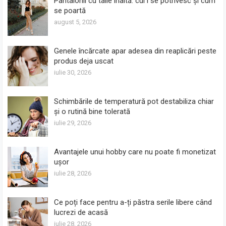
Pantalonii cu talie înaltă: cui i se potrivesc și cum
se poartă
august 5, 2026
Genele încărcate apar adesea din reaplicări peste
produs deja uscat
iulie 30, 2026
Schimbările de temperatură pot destabiliza chiar
și o rutină bine tolerată
iulie 29, 2026
Avantajele unui hobby care nu poate fi monetizat
ușor
iulie 28, 2026
Ce poți face pentru a-ți păstra serile libere când
lucrezi de acasă
iulie 28, 2026