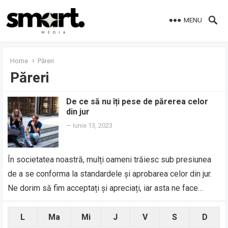
MENU
Home
Păreri
Păreri
De ce să nu îți pese de părerea celor
din jur
—
Iunie 13, 2023
În societatea noastră, mulți oameni trăiesc sub presiunea
de a se conforma la standardele și aprobarea celor din jur.
Ne dorim să fim acceptați și apreciați, iar asta ne face…
L
Ma
Mi
J
V
S
D