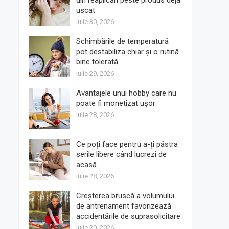
din reaplicări peste produs deja
uscat
iulie 30, 2026
Schimbările de temperatură
pot destabiliza chiar și o rutină
bine tolerată
iulie 29, 2026
Avantajele unui hobby care nu
poate fi monetizat ușor
iulie 28, 2026
Ce poți face pentru a-ți păstra
serile libere când lucrezi de
acasă
iulie 28, 2026
Creșterea bruscă a volumului
de antrenament favorizează
accidentările de suprasolicitare
iulie 20, 2026