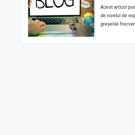
Acest articol poa
de nivelul de exp
greșelile frecv