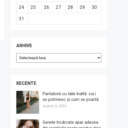
24
25
26
27
28
29
30
31
ARHIVE
Arhive
RECENTE
Pantalonii cu talie înaltă: cui i
se potrivesc și cum se poartă
august 5, 2026
Genele încărcate apar adesea