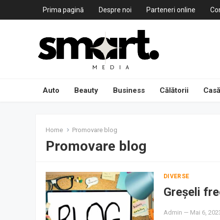
Prima pagină
Despre noi
Parteneri online
Co
Auto
Beauty
Business
Călătorii
Casă
Home
Promovare blog
Promovare blog
DIVERSE
Greșeli fr
Admin
—
Mai 6, 202