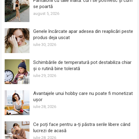
Pantalonii cu talie înaltă: cui i se potrivesc și cum
se poartă
august 5, 2026
Genele încărcate apar adesea din reaplicări peste
produs deja uscat
iulie 30, 2026
Schimbările de temperatură pot destabiliza chiar
și o rutină bine tolerată
iulie 29, 2026
Avantajele unui hobby care nu poate fi monetizat
ușor
iulie 28, 2026
Ce poți face pentru a-ți păstra serile libere când
lucrezi de acasă
iulie 28, 2026