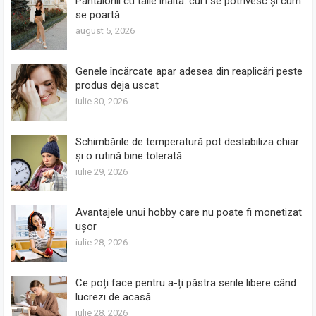
Pantalonii cu talie înaltă: cui i se potrivesc și cum
se poartă
august 5, 2026
Genele încărcate apar adesea din reaplicări peste
produs deja uscat
iulie 30, 2026
Schimbările de temperatură pot destabiliza chiar
și o rutină bine tolerată
iulie 29, 2026
Avantajele unui hobby care nu poate fi monetizat
ușor
iulie 28, 2026
Ce poți face pentru a-ți păstra serile libere când
lucrezi de acasă
iulie 28, 2026