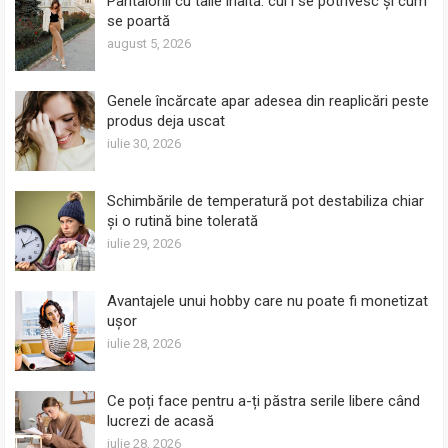
Pantalonii cu talie înaltă: cui i se potrivesc și cum
se poartă
august 5, 2026
Genele încărcate apar adesea din reaplicări peste
produs deja uscat
iulie 30, 2026
Schimbările de temperatură pot destabiliza chiar
și o rutină bine tolerată
iulie 29, 2026
Avantajele unui hobby care nu poate fi monetizat
ușor
iulie 28, 2026
Ce poți face pentru a-ți păstra serile libere când
lucrezi de acasă
iulie 28, 2026