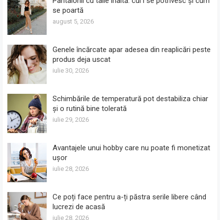
Pantalonii cu talie înaltă: cui i se potrivesc și cum
se poartă
august 5, 2026
Genele încărcate apar adesea din reaplicări peste
produs deja uscat
iulie 30, 2026
Schimbările de temperatură pot destabiliza chiar
și o rutină bine tolerată
iulie 29, 2026
Avantajele unui hobby care nu poate fi monetizat
ușor
iulie 28, 2026
Ce poți face pentru a-ți păstra serile libere când
lucrezi de acasă
iulie 28, 2026