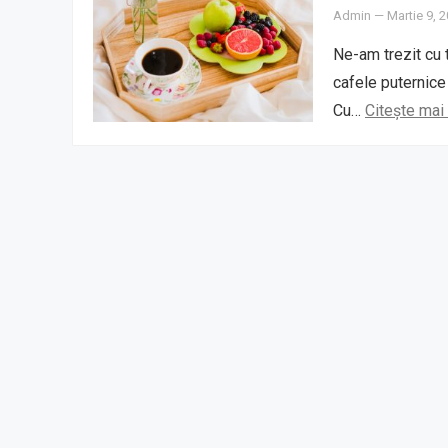
Admin
—
Martie 9, 
Ne-am trezit cu 
cafele puternice
Cu…
Citește mai