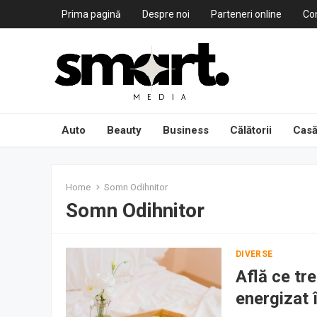
Prima pagină
Despre noi
Parteneri online
Co
Auto
Beauty
Business
Călătorii
Casă
Home
Somn Odihnitor
Somn Odihnitor
DIVERSE
Află ce tre
energizat 