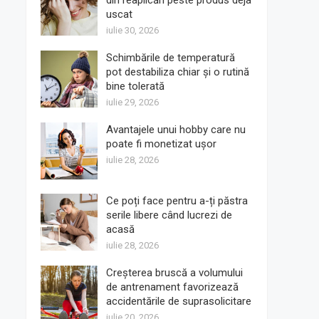
din reaplicări peste produs deja
uscat
iulie 30, 2026
Schimbările de temperatură
pot destabiliza chiar și o rutină
bine tolerată
iulie 29, 2026
Avantajele unui hobby care nu
poate fi monetizat ușor
iulie 28, 2026
Ce poți face pentru a-ți păstra
serile libere când lucrezi de
acasă
iulie 28, 2026
Creșterea bruscă a volumului
de antrenament favorizează
accidentările de suprasolicitare
iulie 20, 2026