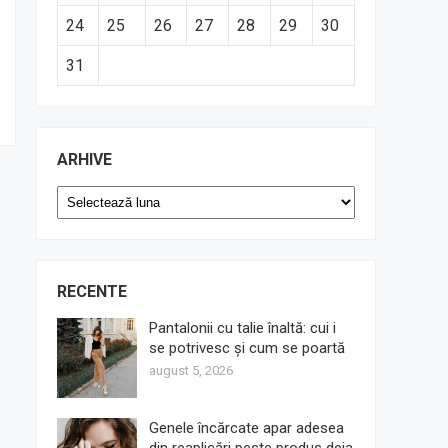
24
25
26
27
28
29
30
31
ARHIVE
Arhive
RECENTE
Pantalonii cu talie înaltă: cui i
se potrivesc și cum se poartă
august 5, 2026
Genele încărcate apar adesea