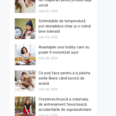
din reaplicări peste produs deja
uscat
iulie 30, 2026
Schimbările de temperatură
pot destabiliza chiar și o rutină
bine tolerată
iulie 29, 2026
Avantajele unui hobby care nu
poate fi monetizat ușor
iulie 28, 2026
Ce poți face pentru a-ți păstra
serile libere când lucrezi de
acasă
iulie 28, 2026
Creșterea bruscă a volumului
de antrenament favorizează
accidentările de suprasolicitare
iulie 20, 2026