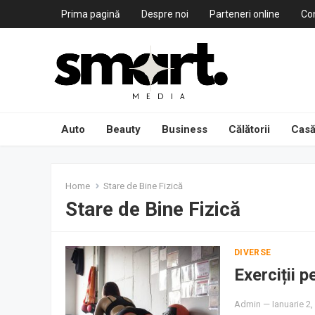
Prima pagină
Despre noi
Parteneri online
Co
Auto
Beauty
Business
Călătorii
Casă
Home
Stare de Bine Fizică
Stare de Bine Fizică
DIVERSE
Exerciții p
Admin
—
Ianuarie 2