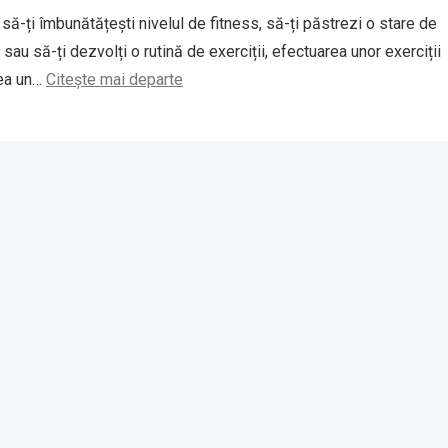
i să-ți îmbunătățești nivelul de fitness, să-ți păstrezi o stare de
au să-ți dezvolți o rutină de exerciții, efectuarea unor exerciții
vea un…
Citește mai departe