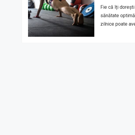
Fie că îți doreșt
sănătate optimă s
zilnice poate a