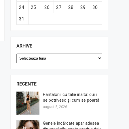
24
25
26
27
28
29
30
31
ARHIVE
Arhive
RECENTE
Pantalonii cu talie înaltă: cui i
se potrivesc și cum se poartă
august 5, 2026
Genele încărcate apar adesea