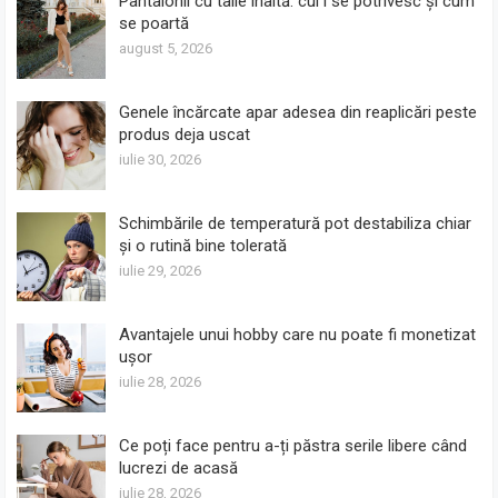
Pantalonii cu talie înaltă: cui i se potrivesc și cum
se poartă
august 5, 2026
Genele încărcate apar adesea din reaplicări peste
produs deja uscat
iulie 30, 2026
Schimbările de temperatură pot destabiliza chiar
și o rutină bine tolerată
iulie 29, 2026
Avantajele unui hobby care nu poate fi monetizat
ușor
iulie 28, 2026
Ce poți face pentru a-ți păstra serile libere când
lucrezi de acasă
iulie 28, 2026