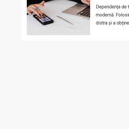
Dependența de t
modernă. Folosim
distra și a obțin