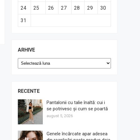
24
25
26
27
28
29
30
31
ARHIVE
Arhive
RECENTE
Pantalonii cu talie înaltă: cui i
se potrivesc și cum se poartă
august 5, 2026
Genele încărcate apar adesea