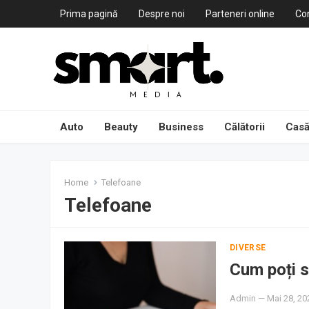
Prima pagină
Despre noi
Parteneri online
Co
Auto
Beauty
Business
Călătorii
Casă
Home
Telefoane
Telefoane
DIVERSE
Cum poți s
Admin
—
Mai 28, 20