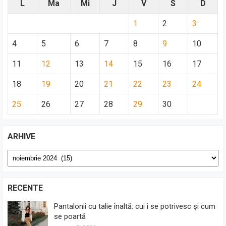
L
Ma
Mi
J
V
S
D
1
2
3
4
5
6
7
8
9
10
11
12
13
14
15
16
17
18
19
20
21
22
23
24
25
26
27
28
29
30
ARHIVE
Arhive
RECENTE
Pantalonii cu talie înaltă: cui i se potrivesc și cum
se poartă