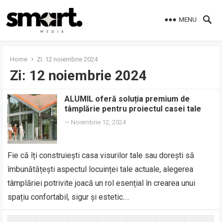
MENU
Home
Zi:
12 noiembrie 2024
Zi:
12 noiembrie 2024
ALUMIL oferă soluția premium de
tâmplărie pentru proiectul casei tale
—
Noiembrie 12, 2024
Fie că îți construiești casa visurilor tale sau dorești să
îmbunătățești aspectul locuinței tale actuale, alegerea
tâmplăriei potrivite joacă un rol esențial în crearea unui
spațiu confortabil, sigur și estetic.…