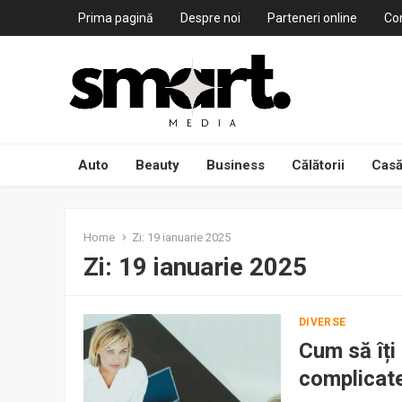
Prima pagină
Despre noi
Parteneri online
Co
Auto
Beauty
Business
Călătorii
Casă
Home
Zi:
19 ianuarie 2025
Zi:
19 ianuarie 2025
DIVERSE
Cum să îți
complicat