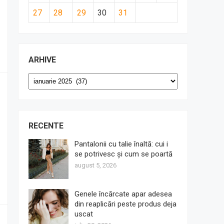
27
28
29
30
31
ARHIVE
Arhive
RECENTE
Pantalonii cu talie înaltă: cui i
se potrivesc și cum se poartă
august 5, 2026
Genele încărcate apar adesea
din reaplicări peste produs deja
uscat