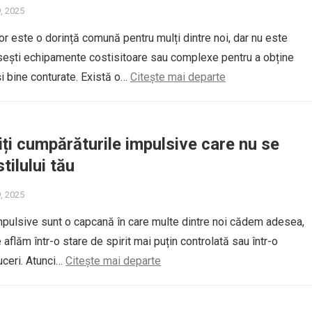
9, 2025
lor este o dorință comună pentru mulți dintre noi, dar nu este
sești echipamente costisitoare sau complexe pentru a obține
și bine conturate. Există o…
Citește mai departe
ți cumpărăturile impulsive care nu se
tilului tău
9, 2025
pulsive sunt o capcană în care multe dintre noi cădem adesea,
aflăm într-o stare de spirit mai puțin controlată sau într-o
uceri. Atunci…
Citește mai departe