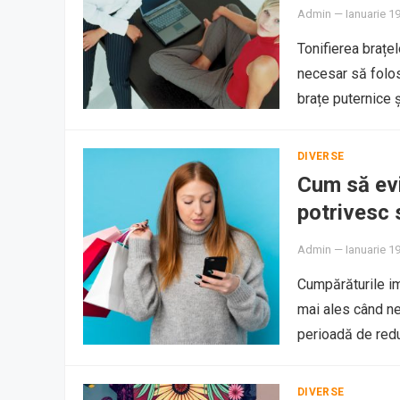
Admin
—
Ianuarie 1
Tonifierea brațe
necesar să folo
brațe puternice 
DIVERSE
Cum să evi
potrivesc s
Admin
—
Ianuarie 1
Cumpărăturile im
mai ales când ne 
perioadă de red
DIVERSE