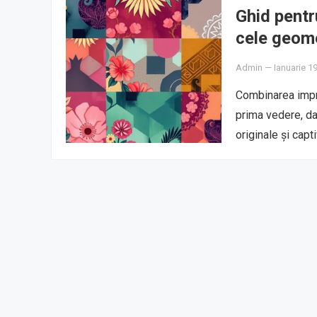
Ghid pentr
cele geom
Admin
—
Ianuarie 1
Combinarea impri
prima vedere, da
originale și cap