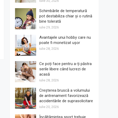
iulie 30, 2026
Schimbările de temperatură
pot destabiliza chiar și o rutină
bine tolerată
iulie 29, 2026
Avantajele unui hobby care nu
poate fi monetizat ușor
iulie 28, 2026
Ce poți face pentru a-ți păstra
serile libere când lucrezi de
acasă
iulie 28, 2026
Creșterea bruscă a volumului
de antrenament favorizează
accidentările de suprasolicitare
iulie 20, 2026
Încălțămintea sport trebuie