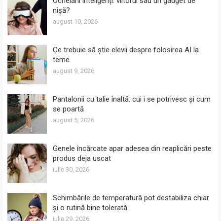
Ochelarii inteligenți: viitorul sau un gadget de
nișă?
august 10, 2026
Ce trebuie să știe elevii despre folosirea AI la
teme
august 9, 2026
Pantalonii cu talie înaltă: cui i se potrivesc și cum
se poartă
august 5, 2026
Genele încărcate apar adesea din reaplicări peste
produs deja uscat
iulie 30, 2026
Schimbările de temperatură pot destabiliza chiar
și o rutină bine tolerată
iulie 29, 2026