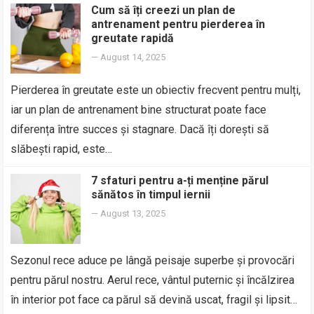
Cum să îți creezi un plan de
antrenament pentru pierderea în
greutate rapidă
—
August 14, 2025
Pierderea în greutate este un obiectiv frecvent pentru mulți,
iar un plan de antrenament bine structurat poate face
diferența între succes și stagnare. Dacă îți dorești să
slăbești rapid, este…
7 sfaturi pentru a-ți menține părul
sănătos în timpul iernii
—
August 13, 2025
Sezonul rece aduce pe lângă peisaje superbe și provocări
pentru părul nostru. Aerul rece, vântul puternic și încălzirea
în interior pot face ca părul să devină uscat, fragil și lipsit…