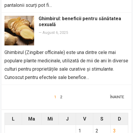
pantalonii scurți pot fi…
Ghimbirul: beneficii pentru sănătatea
sexuală
—
August 6, 2025
Ghimbirul (Zingiber officinale) este una dintre cele mai
populare plante medicinale, utilizată de mii de ani în diverse
culturi pentru proprietățile sale curative și stimulante.
Cunoscut pentru efectele sale benefice…
PAGINAȚIE
1
2
ÎNAINTE
ARTICOLE
L
Ma
Mi
J
V
S
D
1
2
3