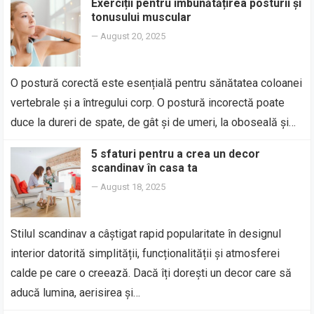
Exerciții pentru îmbunătățirea posturii și
tonusului muscular
—
August 20, 2025
O postură corectă este esențială pentru sănătatea coloanei
vertebrale și a întregului corp. O postură incorectă poate
duce la dureri de spate, de gât și de umeri, la oboseală și…
5 sfaturi pentru a crea un decor
scandinav în casa ta
—
August 18, 2025
Stilul scandinav a câștigat rapid popularitate în designul
interior datorită simplității, funcționalității și atmosferei
calde pe care o creează. Dacă îți dorești un decor care să
aducă lumina, aerisirea și…