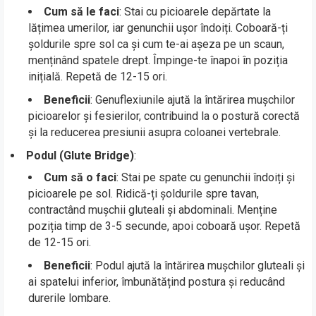
Cum să le faci
: Stai cu picioarele depărtate la
lățimea umerilor, iar genunchii ușor îndoiți. Coboară-ți
șoldurile spre sol ca și cum te-ai așeza pe un scaun,
menținând spatele drept. Împinge-te înapoi în poziția
inițială. Repetă de 12-15 ori.
Beneficii
: Genuflexiunile ajută la întărirea mușchilor
picioarelor și fesierilor, contribuind la o postură corectă
și la reducerea presiunii asupra coloanei vertebrale.
Podul (Glute Bridge)
:
Cum să o faci
: Stai pe spate cu genunchii îndoiți și
picioarele pe sol. Ridică-ți șoldurile spre tavan,
contractând mușchii gluteali și abdominali. Menține
poziția timp de 3-5 secunde, apoi coboară ușor. Repetă
de 12-15 ori.
Beneficii
: Podul ajută la întărirea mușchilor gluteali și
ai spatelui inferior, îmbunătățind postura și reducând
durerile lombare.