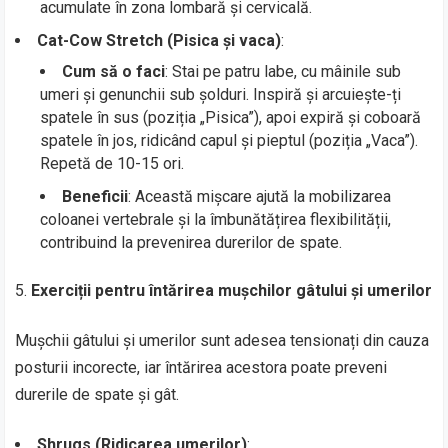
acumulate în zona lombară și cervicală.
Cat-Cow Stretch (Pisica și vaca)
:
Cum să o faci
: Stai pe patru labe, cu mâinile sub
umeri și genunchii sub șolduri. Inspiră și arcuiește-ți
spatele în sus (poziția „Pisica”), apoi expiră și coboară
spatele în jos, ridicând capul și pieptul (poziția „Vaca”).
Repetă de 10-15 ori.
Beneficii
: Această mișcare ajută la mobilizarea
coloanei vertebrale și la îmbunătățirea flexibilității,
contribuind la prevenirea durerilor de spate.
Exerciții pentru întărirea mușchilor gâtului și umerilor
Mușchii gâtului și umerilor sunt adesea tensionați din cauza
posturii incorecte, iar întărirea acestora poate preveni
durerile de spate și gât.
Shrugs (Ridicarea umerilor)
: