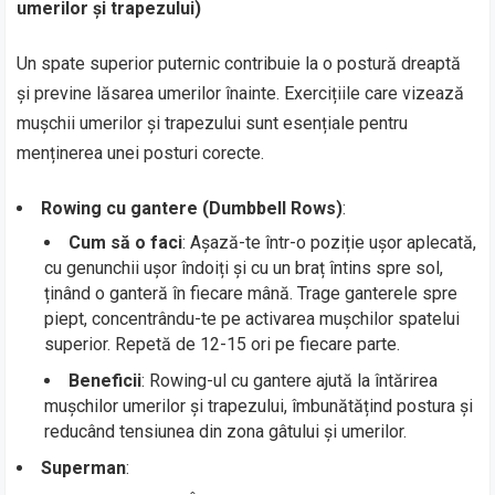
umerilor și trapezului)
Un spate superior puternic contribuie la o postură dreaptă
și previne lăsarea umerilor înainte. Exercițiile care vizează
mușchii umerilor și trapezului sunt esențiale pentru
menținerea unei posturi corecte.
Rowing cu gantere (Dumbbell Rows)
:
Cum să o faci
: Așază-te într-o poziție ușor aplecată,
cu genunchii ușor îndoiți și cu un braț întins spre sol,
ținând o ganteră în fiecare mână. Trage ganterele spre
piept, concentrându-te pe activarea mușchilor spatelui
superior. Repetă de 12-15 ori pe fiecare parte.
Beneficii
: Rowing-ul cu gantere ajută la întărirea
mușchilor umerilor și trapezului, îmbunătățind postura și
reducând tensiunea din zona gâtului și umerilor.
Superman
: