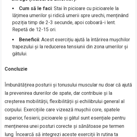
Cum să le faci
: Stai în picioare cu picioarele la
lățimea umerilor și ridică umerii spre urechi, menținând
poziția timp de 2-3 secunde, apoi coboară-i lent.
Repetă de 12-15 ori.
Beneficii
: Acest exercițiu ajută la întărirea mușchilor
trapezului și la reducerea tensiunii din zona umerilor și
gâtului.
Concluzie
Îmbunătățirea posturii și tonusului muscular nu doar că ajută
la prevenirea durerilor de spate, dar contribuie și la
creșterea mobilității, flexibilității și echilibrului general al
corpului. Exercițiile care vizează mușchii core, spatele
superior, fesierii, picioarele și gâtul sunt esențiale pentru
menținerea unei posturi corecte și sănătoase pe termen
lung. Încearcă să integrezi aceste exerciții în rutina ta