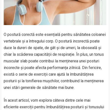
O postură corectă este esențială pentru sănătatea coloanei
vertebrale și a întregului corp. O postură incorectă poate
duce la dureri de spate, de gât și de umeri, la oboseală și
chiar la scăderea capacității de respirație. În plus, un tonus
muscular slab poate contribui la menținerea unei posturi
incorecte și poate afecta performanța zilnică. Din fericire,
există o serie de exerciții care ajută la îmbunătățirea
posturii și la tonifierea mușchilor, contribuind la menținerea
unei stări generale de sănătate mai bune.
În acest articol, vom explora câteva dintre cele mai
eficiente exerciții pentru îmbunătățirea posturii și tonusului