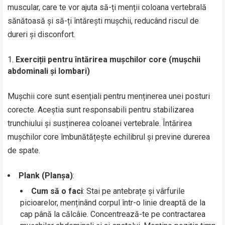
muscular, care te vor ajuta să-ți menții coloana vertebrală
sănătoasă și să-ți întărești mușchii, reducând riscul de
dureri și disconfort.
Exerciții pentru întărirea mușchilor core (mușchii
abdominali și lombari)
Mușchii core sunt esențiali pentru menținerea unei posturi
corecte. Aceștia sunt responsabili pentru stabilizarea
trunchiului și susținerea coloanei vertebrale. Întărirea
mușchilor core îmbunătățește echilibrul și previne durerea
de spate.
Plank (Planșa)
:
Cum să o faci
: Stai pe antebrațe și vârfurile
picioarelor, menținând corpul într-o linie dreaptă de la
cap până la călcâie. Concentrează-te pe contractarea