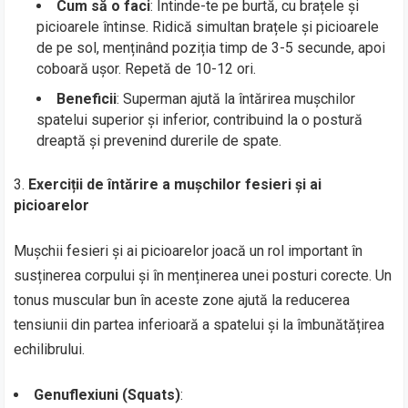
Cum să o faci
: Întinde-te pe burtă, cu brațele și
picioarele întinse. Ridică simultan brațele și picioarele
de pe sol, menținând poziția timp de 3-5 secunde, apoi
coboară ușor. Repetă de 10-12 ori.
Beneficii
: Superman ajută la întărirea mușchilor
spatelui superior și inferior, contribuind la o postură
dreaptă și prevenind durerile de spate.
Exerciții de întărire a mușchilor fesieri și ai
picioarelor
Mușchii fesieri și ai picioarelor joacă un rol important în
susținerea corpului și în menținerea unei posturi corecte. Un
tonus muscular bun în aceste zone ajută la reducerea
tensiunii din partea inferioară a spatelui și la îmbunătățirea
echilibrului.
Genuflexiuni (Squats)
: