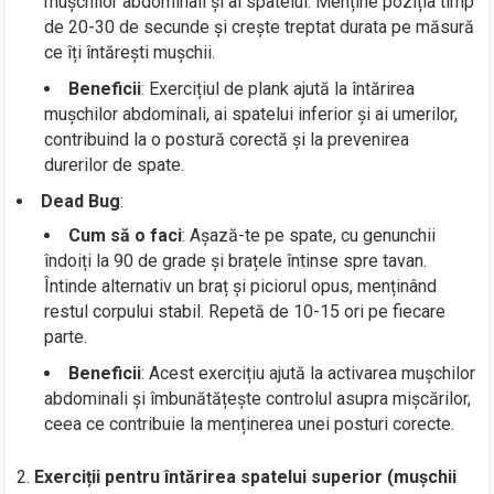
mușchilor abdominali și ai spatelui. Menține poziția timp
de 20-30 de secunde și crește treptat durata pe măsură
ce îți întărești mușchii.
Beneficii
: Exercițiul de plank ajută la întărirea
mușchilor abdominali, ai spatelui inferior și ai umerilor,
contribuind la o postură corectă și la prevenirea
durerilor de spate.
Dead Bug
:
Cum să o faci
: Așază-te pe spate, cu genunchii
îndoiți la 90 de grade și brațele întinse spre tavan.
Întinde alternativ un braț și piciorul opus, menținând
restul corpului stabil. Repetă de 10-15 ori pe fiecare
parte.
Beneficii
: Acest exercițiu ajută la activarea mușchilor
abdominali și îmbunătățește controlul asupra mișcărilor,
ceea ce contribuie la menținerea unei posturi corecte.
Exerciții pentru întărirea spatelui superior (mușchii