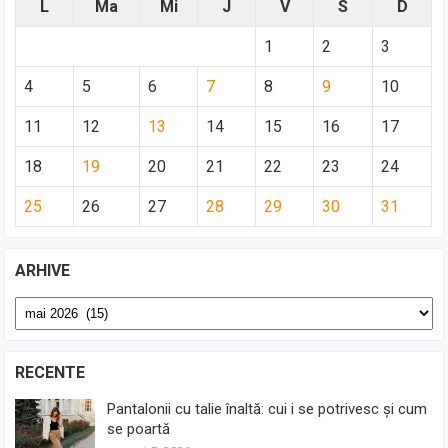
L
Ma
Mi
J
V
S
D
1
2
3
4
5
6
7
8
9
10
11
12
13
14
15
16
17
18
19
20
21
22
23
24
25
26
27
28
29
30
31
ARHIVE
Arhive
RECENTE
Pantalonii cu talie înaltă: cui i se potrivesc și cum
se poartă