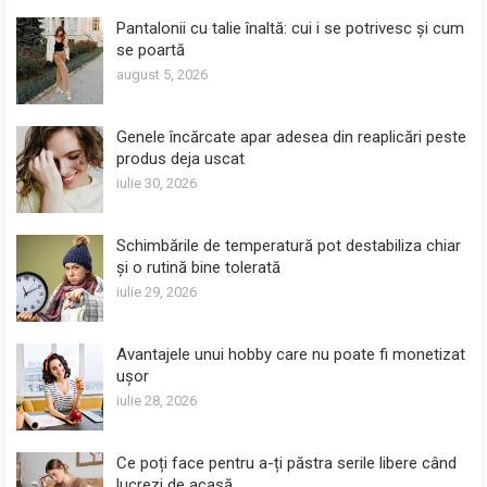
Pantalonii cu talie înaltă: cui i se potrivesc și cum
se poartă
august 5, 2026
Genele încărcate apar adesea din reaplicări peste
produs deja uscat
iulie 30, 2026
Schimbările de temperatură pot destabiliza chiar
și o rutină bine tolerată
iulie 29, 2026
Avantajele unui hobby care nu poate fi monetizat
ușor
iulie 28, 2026
Ce poți face pentru a-ți păstra serile libere când
lucrezi de acasă