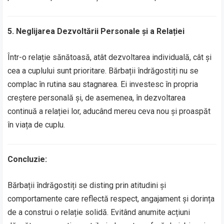
5. Neglijarea Dezvoltării Personale și a Relației
Într-o relație sănătoasă, atât dezvoltarea individuală, cât și
cea a cuplului sunt prioritare. Bărbații îndrăgostiți nu se
complac în rutina sau stagnarea. Ei investesc în propria
creștere personală și, de asemenea, în dezvoltarea
continuă a relației lor, aducând mereu ceva nou și proaspăt
în viața de cuplu.
Concluzie:
Bărbații îndrăgostiți se disting prin atitudini și
comportamente care reflectă respect, angajament și dorința
de a construi o relație solidă. Evitând anumite acțiuni