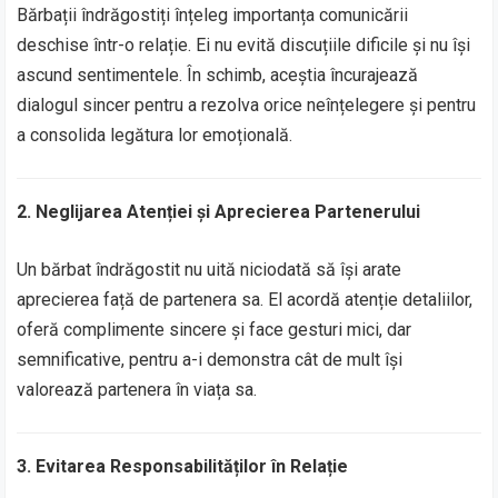
Bărbații îndrăgostiți înțeleg importanța comunicării
deschise într-o relație. Ei nu evită discuțiile dificile și nu își
ascund sentimentele. În schimb, aceștia încurajează
dialogul sincer pentru a rezolva orice neînțelegere și pentru
a consolida legătura lor emoțională.
2. Neglijarea Atenției și Aprecierea Partenerului
Un bărbat îndrăgostit nu uită niciodată să își arate
aprecierea față de partenera sa. El acordă atenție detaliilor,
oferă complimente sincere și face gesturi mici, dar
semnificative, pentru a-i demonstra cât de mult își
valorează partenera în viața sa.
3. Evitarea Responsabilităților în Relație