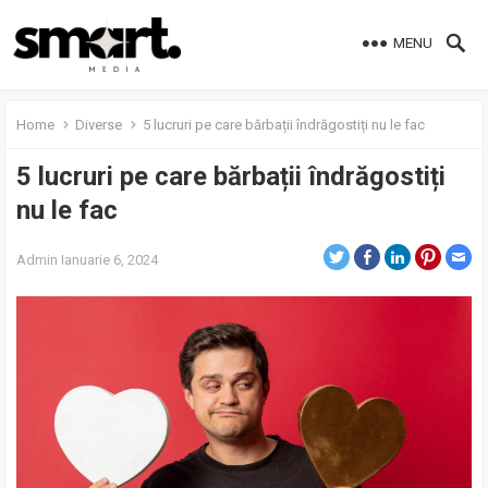
MENU
Home
Diverse
5 lucruri pe care bărbații îndrăgostiți nu le fac
5 lucruri pe care bărbații îndrăgostiți
nu le fac
Admin
Ianuarie 6, 2024