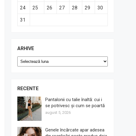
24
25
26
27
28
29
30
31
ARHIVE
Arhive
RECENTE
Pantalonii cu talie înaltă: cui i
se potrivesc și cum se poartă
august 5, 2026
Genele încărcate apar adesea