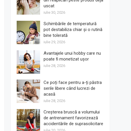
din reaplicări peste produs deja
uscat
iulie 30, 2026
Schimbările de temperatură
pot destabiliza chiar și o rutină
bine tolerată
iulie 29, 2026
Avantajele unui hobby care nu
poate fi monetizat ușor
iulie 28, 2026
Ce poți face pentru a-ți păstra
serile libere când lucrezi de
acasă
iulie 28, 2026
Creșterea bruscă a volumului
de antrenament favorizează
accidentările de suprasolicitare
iulie 20, 2026