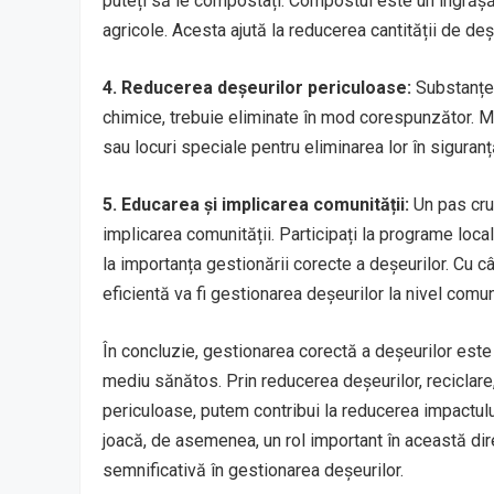
puteți să le compostați. Compostul este un îngrășămâ
agricole. Acesta ajută la reducerea cantității de de
4. Reducerea deșeurilor periculoase:
Substanțele
chimice, trebuie eliminate în mod corespunzător. M
sau locuri speciale pentru eliminarea lor în siguranță
5. Educarea și implicarea comunității:
Un pas cruc
implicarea comunității. Participați la programe locale
la importanța gestionării corecte a deșeurilor. Cu 
eficientă va fi gestionarea deșeurilor la nivel comun
În concluzie, gestionarea corectă a deșeurilor este
mediu sănătos. Prin reducerea deșeurilor, reciclar
periculoase, putem contribui la reducerea impactulu
joacă, de asemenea, un rol important în această dir
semnificativă în gestionarea deșeurilor.