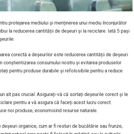
tru protejarea mediului și menținerea unui mediu înconjurător
ui la reducerea cantității de deșeuri și la reciclare. Iată 5 pași
șeurile:
rea corectă a deșeurilor este reducerea cantității de deșeuri
rin conștientizarea consumului nostru și evitarea produselor
tați pentru produse durabile și refolosibile pentru a reduce
n alt pas crucial. Asigurați-vă că sortați deșeurile corect și le
ciclare pentru a vă asigura că faceți acest lucru corect.
oduce noi produse, economisind resurse naturale.
deșeuri organice, cum ar fi resturi de bucătărie sau frunze,