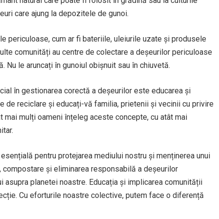
nt natural care poate fi folosit în grădină sau la culturile
șeuri care ajung la depozitele de gunoi.
 periculoase, cum ar fi bateriile, uleiurile uzate și produsele
ulte comunități au centre de colectare a deșeurilor periculoase
. Nu le aruncați în gunoiul obișnuit sau în chiuvetă.
ial în gestionarea corectă a deșeurilor este educarea și
 de reciclare și educați-vă familia, prietenii și vecinii cu privire
cât mai mulți oameni înțeleg aceste concepte, cu atât mai
itar.
 esențială pentru protejarea mediului nostru și menținerea unui
e, compostare și eliminarea responsabilă a deșeurilor
i asupra planetei noastre. Educația și implicarea comunității
ecție. Cu eforturile noastre colective, putem face o diferență