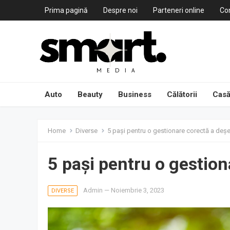
Prima pagină
Despre noi
Parteneri online
Co
Auto
Beauty
Business
Călătorii
Casă
Home
Diverse
5 pași pentru o gestionare corectă a deșe
5 pași pentru o gestion
Admin
—
Noiembrie 3, 2023
DIVERSE