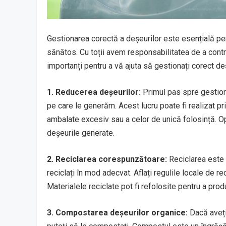
Gestionarea corectă a deșeurilor este esențială pen
sănătos. Cu toții avem responsabilitatea de a contrib
importanți pentru a vă ajuta să gestionați corect de
1. Reducerea deșeurilor:
Primul pas spre gestiona
pe care le generăm. Acest lucru poate fi realizat p
ambalate excesiv sau a celor de unică folosință. Op
deșeurile generate.
2. Reciclarea corespunzătoare:
Reciclarea este u
reciclați în mod adecvat. Aflați regulile locale de re
Materialele reciclate pot fi refolosite pentru a pr
3. Compostarea deșeurilor organice:
Dacă aveți 