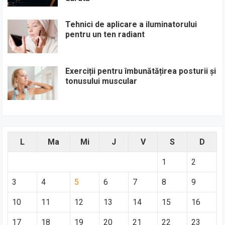
Tehnici de aplicare a iluminatorului
pentru un ten radiant
Exerciții pentru îmbunătățirea posturii și
tonusului muscular
L
Ma
Mi
J
V
S
D
1
2
3
4
5
6
7
8
9
10
11
12
13
14
15
16
17
18
19
20
21
22
23