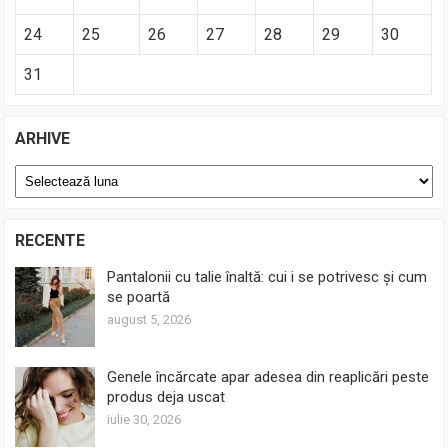
24
25
26
27
28
29
30
31
ARHIVE
Arhive
RECENTE
Pantalonii cu talie înaltă: cui i se potrivesc și cum
se poartă
august 5, 2026
Genele încărcate apar adesea din reaplicări peste
produs deja uscat
iulie 30, 2026