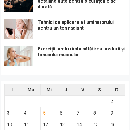
detailing auto pentru o curățenie de
durată
Tehnici de aplicare a iluminatorului
pentru un ten radiant
Exerciții pentru îmbunătățirea posturii și
tonusului muscular
L
Ma
Mi
J
V
S
D
1
2
3
4
5
6
7
8
9
10
11
12
13
14
15
16