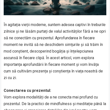
În agitația vieții moderne, suntem adesea captivi în treburile
zilnice și ne lăsăm purtați de valul activităților fără a ne opri
să ne conectăm cu prezentul. Aprofundarea în fiecare
moment ne invită să ne deschidem simțurile și să trăim în
mod conștient, descoperind bogăția și înțelepciunea
ascunsă în fiecare clipă. În acest articol, vom explora
importanța aprofundării în fiecare moment și vom învăța
cum să cultivăm prezența și conștiența în viața noastră de
zi cu zi.
Conectarea cu prezentul:
Vom explora modalități de a ne conecta mai profund cu
prezentul. De la practici de mindfulness și meditație până la