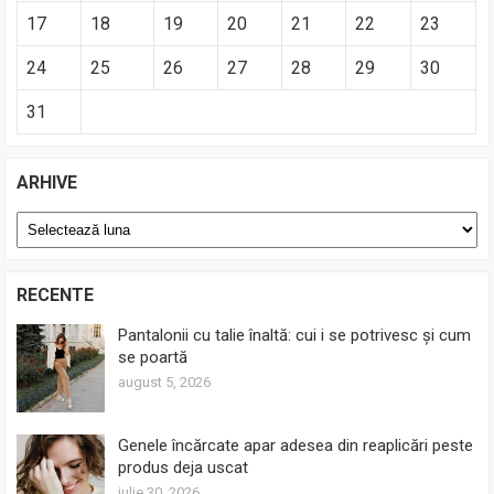
17
18
19
20
21
22
23
24
25
26
27
28
29
30
31
ARHIVE
Arhive
RECENTE
Pantalonii cu talie înaltă: cui i se potrivesc și cum
se poartă
august 5, 2026
Genele încărcate apar adesea din reaplicări peste
produs deja uscat
iulie 30, 2026