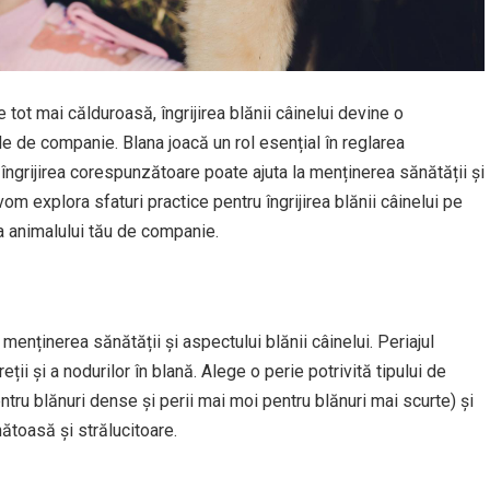
ot mai călduroasă, îngrijirea blănii câinelui devine o
e de companie. Blana joacă un rol esențial în reglarea
ar îngrijirea corespunzătoare poate ajuta la menținerea sănătății și
 vom explora sfaturi practice pentru îngrijirea blănii câinelui pe
ea animalului tău de companie.
 menținerea sănătății și aspectului blănii câinelui. Periajul
i și a nodurilor în blană. Alege o perie potrivită tipului de
entru blănuri dense și perii mai moi pentru blănuri mai scurte) și
ătoasă și strălucitoare.