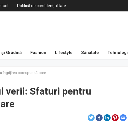
ntact
Politică de confidențialitate
 și Grădină
Fashion
Lifestyle
Sănătate
Tehnologi
tru îngrijirea corespunzătoare
 verii: Sfaturi pentru
oare