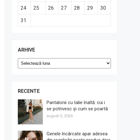
24
25
26
27
28
29
30
31
ARHIVE
Arhive
RECENTE
Pantalonii cu talie înaltă: cui i
se potrivesc și cum se poartă
august 5, 2026
Genele încărcate apar adesea