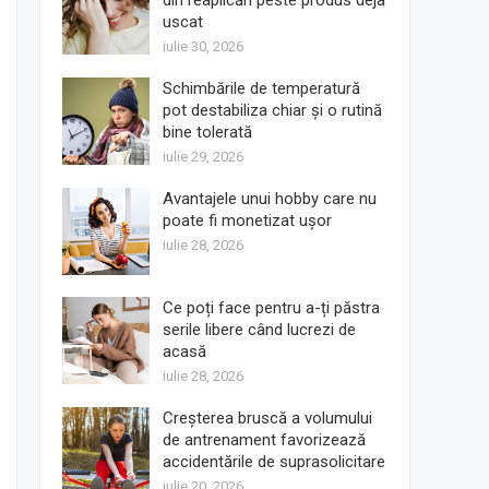
din reaplicări peste produs deja
uscat
iulie 30, 2026
Schimbările de temperatură
pot destabiliza chiar și o rutină
bine tolerată
iulie 29, 2026
Avantajele unui hobby care nu
poate fi monetizat ușor
iulie 28, 2026
Ce poți face pentru a-ți păstra
serile libere când lucrezi de
acasă
iulie 28, 2026
Creșterea bruscă a volumului
de antrenament favorizează
accidentările de suprasolicitare
iulie 20, 2026