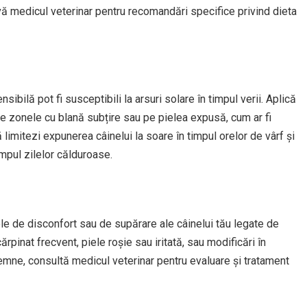
-vă medicul veterinar pentru recomandări specifice privind dieta
sibilă pot fi susceptibili la arsuri solare în timpul verii. Aplică
e zonele cu blană subțire sau pe pielea expusă, cum ar fi
 limitezi expunerea câinelui la soare în timpul orelor de vârf și
impul zilelor călduroase.
ele de disconfort sau de supărare ale câinelui tău legate de
inat frecvent, piele roșie sau iritată, sau modificări în
semne, consultă medicul veterinar pentru evaluare și tratament