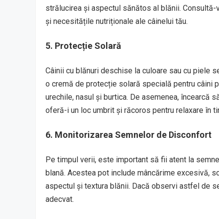
strălucirea și aspectul sănătos al blănii. Consultă
și necesitățile nutriționale ale câinelui tău.
5. Protecție Solară
Câinii cu blănuri deschise la culoare sau cu piele sen
o cremă de protecție solară specială pentru câini p
urechile, nasul și burtica. De asemenea, încearcă să
oferă-i un loc umbrit și răcoros pentru relaxare în t
6. Monitorizarea Semnelor de Disconfort
Pe timpul verii, este important să fii atent la semn
blană. Acestea pot include mâncărime excesivă, scărp
aspectul și textura blănii. Dacă observi astfel de 
adecvat.