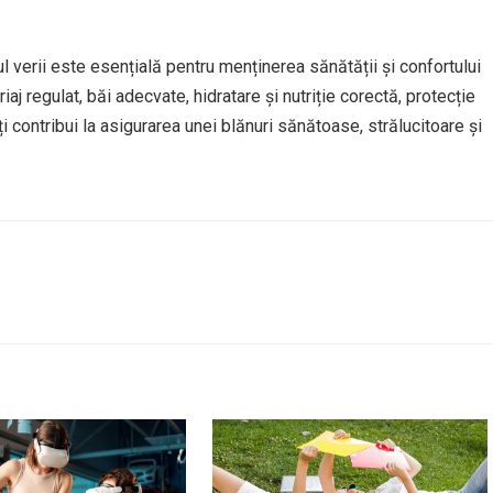
ul verii este esențială pentru menținerea sănătății și confortului
aj regulat, băi adecvate, hidratare și nutriție corectă, protecție
 contribui la asigurarea unei blănuri sănătoase, strălucitoare și