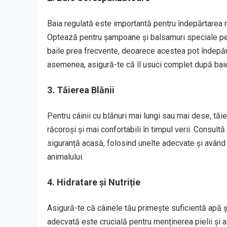
Baia regulată este importantă pentru îndepărtarea mur
Optează pentru șampoane și balsamuri speciale pentru
baile prea frecvente, deoarece acestea pot îndepărta 
asemenea, asigură-te că îl usuci complet după baie, 
3. Tăierea Blănii
Pentru câinii cu blănuri mai lungi sau mai dese, tăi
răcoroși și mai confortabili în timpul verii. Consult
siguranță acasă, folosind unelte adecvate și având
animalului.
4. Hidratare și Nutriție
Asigură-te că câinele tău primește suficientă apă și 
adecvată este crucială pentru menținerea pielii și a