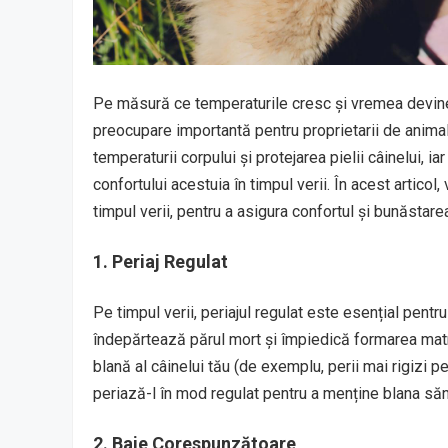
Pe măsură ce temperaturile cresc și vremea devine t
preocupare importantă pentru proprietarii de animal
temperaturii corpului și protejarea pielii câinelui, i
confortului acestuia în timpul verii. În acest articol,
timpul verii, pentru a asigura confortul și bunăstar
1. Periaj Regulat
Pe timpul verii, periajul regulat este esențial pentru
îndepărtează părul mort și împiedică formarea matreți
blană al câinelui tău (de exemplu, perii mai rigizi p
periază-l în mod regulat pentru a menține blana săn
2. Baie Corespunzătoare