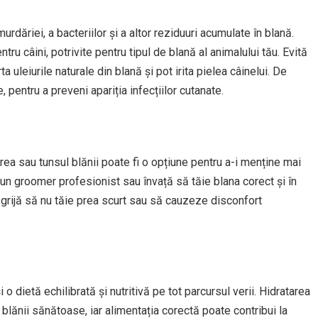
dăriei, a bacteriilor și a altor reziduuri acumulate în blană.
 câini, potrivite pentru tipul de blană al animalului tău. Evită
uleiurile naturale din blană și pot irita pielea câinelui. De
pentru a preveni apariția infecțiilor cutanate.
erea sau tunsul blănii poate fi o opțiune pentru a-i menține mai
ă un groomer profesionist sau învață să tăie blana corect și în
 grijă să nu tăie prea scurt sau să cauzeze disconfort
o dietă echilibrată și nutritivă pe tot parcursul verii. Hidratarea
 blănii sănătoase, iar alimentația corectă poate contribui la