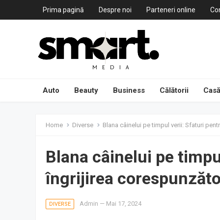
Prima pagină
Despre noi
Parteneri online
Co
Auto
Beauty
Business
Călătorii
Casă
Home
Diverse
Blana câinelui pe timpul verii: Sfaturi pen
Blana câinelui pe timpul
îngrijirea corespunzăt
Admin
—
Mai 17, 2024
DIVERSE