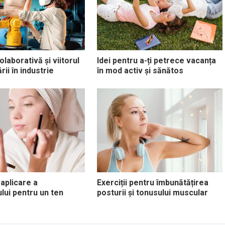
laborativă și viitorul
Idei pentru a-ți petrece vacanța
ii în industrie
în mod activ și sănătos
 aplicare a
Exerciții pentru îmbunătățirea
ului pentru un ten
posturii și tonusului muscular