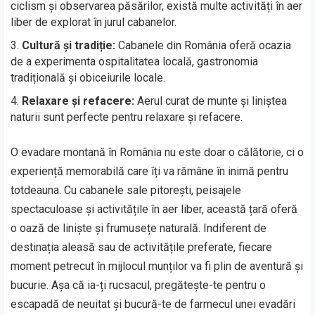
ciclism și observarea păsărilor, există multe activități în aer
liber de explorat în jurul cabanelor.
Cultură și tradiție:
Cabanele din România oferă ocazia
de a experimenta ospitalitatea locală, gastronomia
tradițională și obiceiurile locale.
Relaxare și refacere:
Aerul curat de munte și liniștea
naturii sunt perfecte pentru relaxare și refacere.
O evadare montană în România nu este doar o călătorie, ci o
experiență memorabilă care îți va rămâne în inimă pentru
totdeauna. Cu cabanele sale pitorești, peisajele
spectaculoase și activitățile în aer liber, această țară oferă
o oază de liniște și frumusețe naturală. Indiferent de
destinația aleasă sau de activitățile preferate, fiecare
moment petrecut în mijlocul munților va fi plin de aventură și
bucurie. Așa că ia-ți rucsacul, pregătește-te pentru o
escapadă de neuitat și bucură-te de farmecul unei evadări