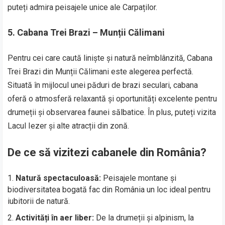
puteți admira peisajele unice ale Carpaților.
5. Cabana Trei Brazi – Munții Călimani
Pentru cei care caută liniște și natură neîmblânzită, Cabana
Trei Brazi din Munții Călimani este alegerea perfectă.
Situată în mijlocul unei păduri de brazi seculari, cabana
oferă o atmosferă relaxantă și oportunități excelente pentru
drumeții și observarea faunei sălbatice. În plus, puteți vizita
Lacul Iezer și alte atracții din zonă.
De ce să vizitezi cabanele din România?
Natură spectaculoasă:
Peisajele montane și
biodiversitatea bogată fac din România un loc ideal pentru
iubitorii de natură.
Activități în aer liber:
De la drumeții și alpinism, la