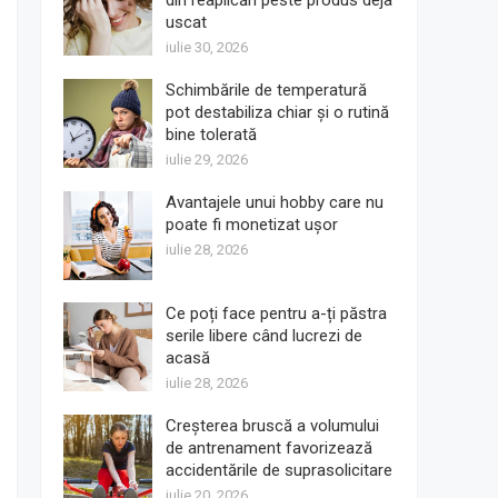
din reaplicări peste produs deja
uscat
iulie 30, 2026
Schimbările de temperatură
pot destabiliza chiar și o rutină
bine tolerată
iulie 29, 2026
Avantajele unui hobby care nu
poate fi monetizat ușor
iulie 28, 2026
Ce poți face pentru a-ți păstra
serile libere când lucrezi de
acasă
iulie 28, 2026
Creșterea bruscă a volumului
de antrenament favorizează
accidentările de suprasolicitare
iulie 20, 2026