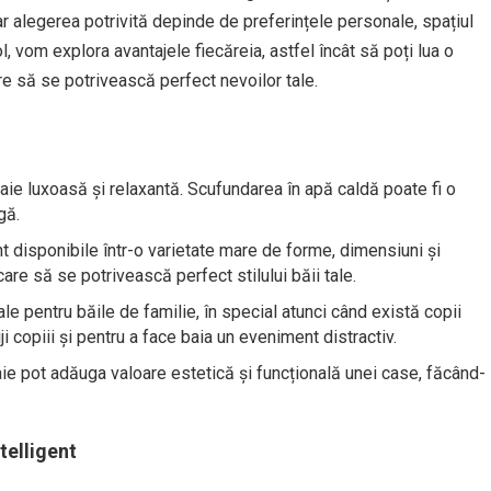
iar alegerea potrivită depinde de preferințele personale, spațiul
col, vom explora avantajele fiecăreia, astfel încât să poți lua o
re să se potrivească perfect nevoilor tale.
ie luxoasă și relaxantă. Scufundarea în apă caldă poate fi o
gă.
t disponibile într-o varietate mare de forme, dimensiuni și
care să se potrivească perfect stilului băii tale.
le pentru băile de familie, în special atunci când există copii
i copiii și pentru a face baia un eveniment distractiv.
ie pot adăuga valoare estetică și funcțională unei case, făcând-
telligent