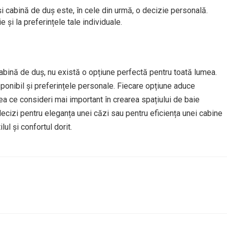
i cabină de duș este, în cele din urmă, o decizie personală.
e și la preferințele tale individuale.
abină de duș, nu există o opțiune perfectă pentru toată lumea.
sponibil și preferințele personale. Fiecare opțiune aduce
ea ce consideri mai important în crearea spațiului de baie
 decizi pentru eleganța unei căzi sau pentru eficiența unei cabine
ul și confortul dorit.