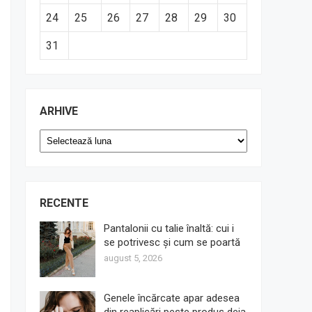
24
25
26
27
28
29
30
31
ARHIVE
Arhive
RECENTE
Pantalonii cu talie înaltă: cui i
se potrivesc și cum se poartă
august 5, 2026
Genele încărcate apar adesea