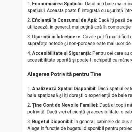
Economisirea Spațiului:
Dacă ai o baie mai mică
spațiului. Aceasta poate fi integrată cu ușurință într-
Eficiență în Consumul de Apă:
Dacă îți pasă de
utilizează, în general, mai puțină apă în comparație
Ușurință în Întreținere:
Căzile pot fi mai dificil 
suprafețe netede și non-poroase este mai ușor de 
Accesibilitate și Siguranță:
Pentru cei care au di
accesibilitate sporită și poate fi echipată cu mâner
Alegerea Potrivită pentru Tine
Analizează Spațiul Disponibil:
Dacă spațiul este
baie spațioasă și îți dorești o experiență de baie r
Ține Cont de Nevoile Familiei:
Dacă ai copii mi
potrivită. Dacă vrei eficiență și accesibilitate, o 
Bugetul Disponibil:
În general, cabinele de duș s
Alege în funcție de bugetul disponibil pentru proiec