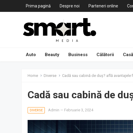
Prima pagină
Despre noi
Parteneri online
Co
Auto
Beauty
Business
Călătorii
Casă
Home
Diverse
Cadă sau cabină de duș? află avantajele f
Cadă sau cabină de duș?
Admin
—
Februarie 3, 2024
DIVERSE