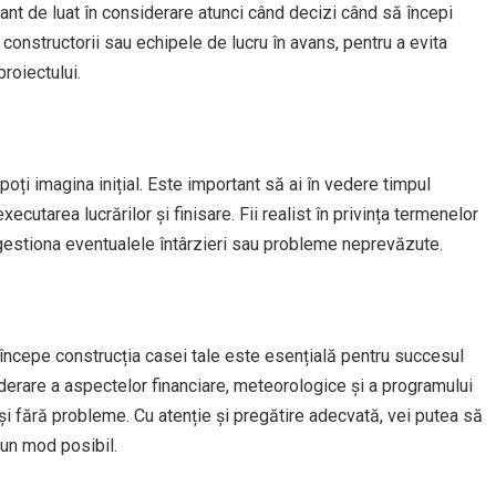
ant de luat în considerare atunci când decizi când să începi
 constructorii sau echipele de lucru în avans, pentru a evita
proiectului.
poți imagina inițial. Este important să ai în vedere timpul
xecutarea lucrărilor și finisare. Fii realist în privința termenelor
a gestiona eventualele întârzieri sau probleme neprevăzute.
 începe construcția casei tale este esențială pentru succesul
siderare a aspectelor financiare, meteorologice și a programului
ă și fără probleme. Cu atenție și pregătire adecvată, vei putea să
bun mod posibil.