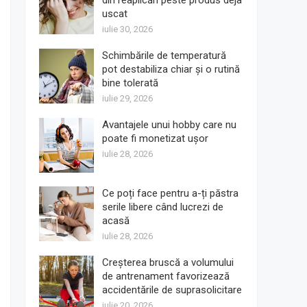
din reaplicări peste produs deja
uscat
iulie 30, 2026
Schimbările de temperatură
pot destabiliza chiar și o rutină
bine tolerată
iulie 29, 2026
Avantajele unui hobby care nu
poate fi monetizat ușor
iulie 28, 2026
Ce poți face pentru a-ți păstra
serile libere când lucrezi de
acasă
iulie 28, 2026
Creșterea bruscă a volumului
de antrenament favorizează
accidentările de suprasolicitare
iulie 20, 2026