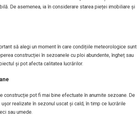
ilă. De asemenea, ia în considerare starea pieței imobiliare și
portant să alegi un moment în care condițiile meteorologice sunt
ceperea construcției în sezoanele cu ploi abundente, îngheț sau
ctul și pot afecta calitatea lucrărilor.
oane
 de construcție pot fi mai bine efectuate în anumite sezoane. De
 ușor realizate în sezonul uscat și cald, în timp ce lucrările
reci sau umede.