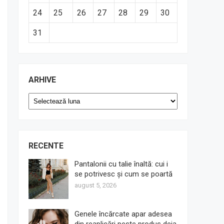
24
25
26
27
28
29
30
31
ARHIVE
Arhive
RECENTE
Pantalonii cu talie înaltă: cui i
se potrivesc și cum se poartă
august 5, 2026
Genele încărcate apar adesea