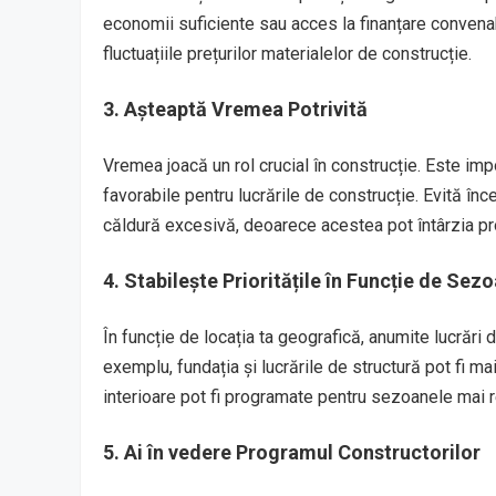
economii suficiente sau acces la finanțare convenab
fluctuațiile prețurilor materialelor de construcție.
3. Așteaptă Vremea Potrivită
Vremea joacă un rol crucial în construcție. Este im
favorabile pentru lucrările de construcție. Evită în
căldură excesivă, deoarece acestea pot întârzia proie
4. Stabilește Prioritățile în Funcție de Sez
În funcție de locația ta geografică, anumite lucrări
exemplu, fundația și lucrările de structură pot fi mai
interioare pot fi programate pentru sezoanele mai 
5. Ai în vedere Programul Constructorilor