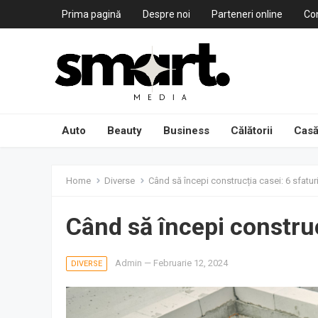
Prima pagină
Despre noi
Parteneri online
Co
Auto
Beauty
Business
Călătorii
Casă
Home
Diverse
Când să începi construcția casei: 6 sfatur
Când să începi construc
Admin
—
Februarie 12, 2024
DIVERSE