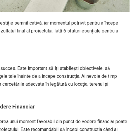
estiție semnificativă, iar momentul potrivit pentru a începe
ltatul final al proiectului. Iată 6 sfaturi esențiale pentru a
 succes. Este important să îți stabilești obiectivele, să
nțele tale înainte de a începe construcția. Ai nevoie de timp
 cercetările adecvate în legătură cu locația, terenul și
edere Financiar
egerea unui moment favorabil din punct de vedere financiar poate
proiectului. Este recomandabil să începi construcția când ai